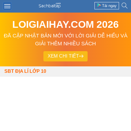
Tải ngay
LOIGIAIHAY.COM 2026
ĐÃ CẬP NHẬT BẢN MỚI VỚI LỜI GIẢI DỄ HIỂU VÀ
GIẢI THÊM NHIỀU SÁCH
XEM CHI TIẾT
SBT ĐỊA LÍ LỚP 10