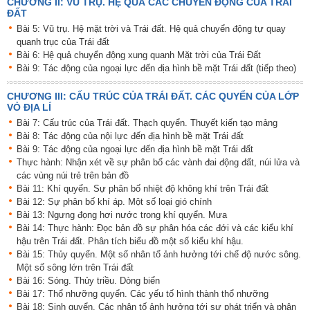
CHƯƠNG II: VŨ TRỤ. HỆ QUẢ CÁC CHUYỂN ĐỘNG CỦA TRÁI
ĐẤT
Bài 5: Vũ trụ. Hệ mặt trời và Trái đất. Hệ quả chuyển động tự quay
quanh trục của Trái đất
Bài 6: Hệ quả chuyển động xung quanh Mặt trời của Trái Đất
Bài 9: Tác động của ngoại lực đến địa hình bề mặt Trái đất (tiếp theo)
CHƯƠNG III: CẤU TRÚC CỦA TRÁI ĐẤT. CÁC QUYỂN CỦA LỚP
VỎ ĐỊA LÍ
Bài 7: Cấu trúc của Trái đất. Thạch quyển. Thuyết kiến tạo mảng
Bài 8: Tác động của nội lực đến địa hình bề mặt Trái đất
Bài 9: Tác động của ngoại lực đến địa hình bề mặt Trái đất
Thực hành: Nhận xét về sự phân bố các vành đai động đất, núi lửa và
các vùng núi trẻ trên bản đồ
Bài 11: Khí quyển. Sự phân bố nhiệt độ không khí trên Trái đất
Bài 12: Sự phân bố khí áp. Một số loại gió chính
Bài 13: Ngưng đọng hơi nước trong khí quyển. Mưa
Bài 14: Thực hành: Đọc bản đồ sự phân hóa các đới và các kiểu khí
hậu trên Trái đất. Phân tích biểu đồ một số kiểu khí hậu.
Bài 15: Thủy quyển. Một số nhân tố ảnh hưởng tới chế độ nước sông.
Một số sông lớn trên Trái đất
Bài 16: Sóng. Thủy triều. Dòng biển
Bài 17: Thổ nhưỡng quyển. Các yếu tố hình thành thổ nhưỡng
Bài 18: Sinh quyển. Các nhân tố ảnh hưởng tới sự phát triển và phân