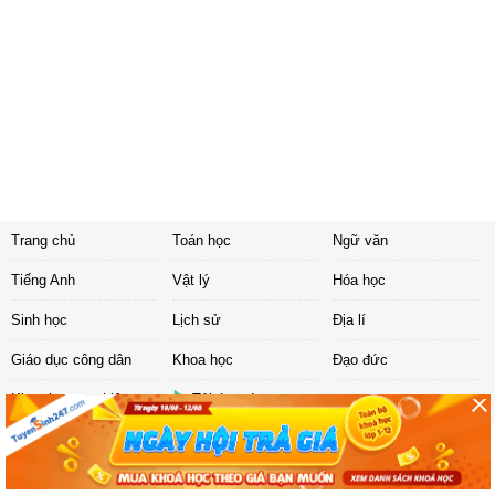
Trang chủ
Toán học
Ngữ văn
Tiếng Anh
Vật lý
Hóa học
Sinh học
Lịch sử
Địa lí
Giáo dục công dân
Khoa học
Đạo đức
Khoa học tự nhiên
Tải ứng dụng
Liên hệ
|
Chính sách
Copyright ©
2017 Sachbaitap.com