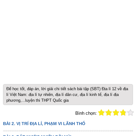
Để học tốt, đáp án, lời giải chi tiết sách bài tập (SBT) Địa lí 12 về địa
lí Việt Nam: địa lí tự nhiên, địa lí dân cư, địa lí kinh tế, địa lí địa
phương,...luyện thi THPT Quốc gia
Bình chọn:
BÀI 2. VỊ TRÍ ĐỊA LÍ, PHẠM VI LÃNH THỔ