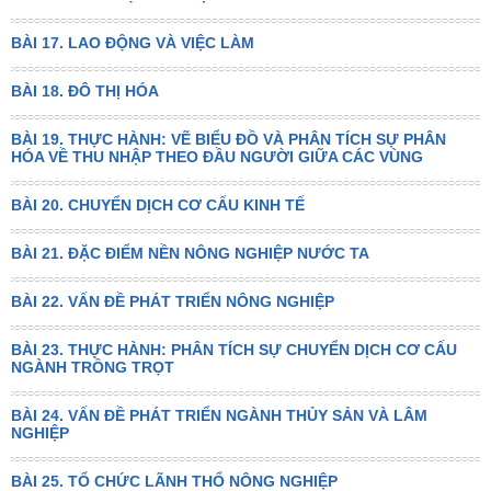
BÀI 17. LAO ĐỘNG VÀ VIỆC LÀM
BÀI 18. ĐÔ THỊ HÓA
BÀI 19. THỰC HÀNH: VẼ BIỂU ĐỒ VÀ PHÂN TÍCH SỰ PHÂN
HÓA VỀ THU NHẬP THEO ĐẦU NGƯỜI GIỮA CÁC VÙNG
BÀI 20. CHUYỂN DỊCH CƠ CẤU KINH TẾ
BÀI 21. ĐẶC ĐIỂM NỀN NÔNG NGHIỆP NƯỚC TA
BÀI 22. VẤN ĐỀ PHÁT TRIỂN NÔNG NGHIỆP
BÀI 23. THỰC HÀNH: PHÂN TÍCH SỰ CHUYỂN DỊCH CƠ CẤU
NGÀNH TRỒNG TRỌT
BÀI 24. VẤN ĐỀ PHÁT TRIỂN NGÀNH THỦY SẢN VÀ LÂM
NGHIỆP
BÀI 25. TỔ CHỨC LÃNH THỔ NÔNG NGHIỆP