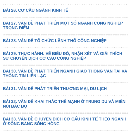
BÀI 26. CƠ CẤU NGÀNH KINH TẾ
BÀI 27. VẤN ĐỀ PHÁT TRIỂN MỘT SỐ NGÀNH CÔNG NGHIỆP
TRỌNG ĐIỂM
BÀI 28. VẤN ĐỀ TỔ CHỨC LÃNH THỔ CÔNG NGHIỆP
BÀI 29. THỰC HÀNH: VẼ BIỂU ĐỒ, NHẬN XÉT VÀ GIẢI THÍCH
SỰ CHUYỂN DỊCH CƠ CẤU CÔNG NGHIỆP
BÀI 30. VẤN ĐỀ PHÁT TRIỂN NGÀNH GIAO THÔNG VẬN TẢI VÀ
THÔNG TIN LIÊN LẠC
BÀI 31. VẤN ĐỀ PHÁT TRIỂN THƯƠNG MẠI, DU LỊCH
BÀI 32. VẤN ĐỀ KHAI THÁC THẾ MẠNH Ở TRUNG DU VÀ MIỀN
NÚI BẮC BỘ
BÀI 33. VẤN ĐỀ CHUYỂN DỊCH CƠ CẤU KINH TẾ THEO NGÀNH
Ở ĐỒNG BẰNG SÔNG HỒNG