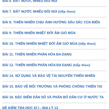
BÀI 6. ĐẤT NƯỚC NHIỀU ĐỒI NÚI
BÀI 7. ĐẤT NƯỚC NHIÊU ĐỒI NÚI (tiếp theo)
BÀI 8. THIÊN NHIÊN CHỊU ẢNH HƯỞNG SÂU SẮC CỦA BIỂN
BÀI 9. THIÊN NHIÊN NHIỆT ĐỚI ẨM GIÓ MÙA
BÀI 10. THIÊN NHIÊN NHIỆT ĐỚI ẨM GIÓ MÙA (tiếp theo)
BÀI 11. THIÊN NHIÊN PHÂN HÓA ĐA DẠNG
BÀI 12. THIÊN NHIÊN PHÂN HÓA ĐA DẠNG (tiếp theo)
BÀI 14. SỬ DỤNG VÀ BẢO VỆ TÀI NGUYÊN THIÊN NHIÊN
BÀI 15. BẢO VỆ MÔI TRƯỜNG VÀ PHÒNG CHỐNG THIÊN TAI
BÀI 16. ĐẶC ĐIỂM DÂN SỐ VÀ PHÂN BỐ DÂN CƯ Ở NƯỚC TA
ĐỀ KIỂM TRA HỌC KÌ I - ĐỊA LÝ 12