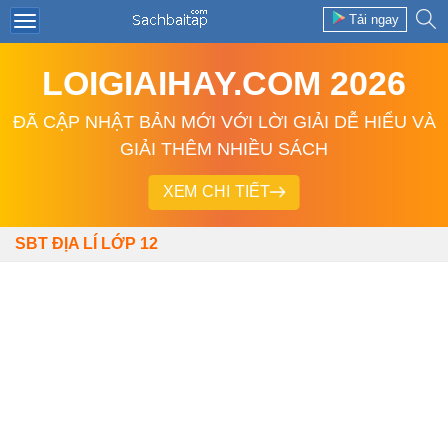
Tải ngay
LOIGIAIHAY.COM 2026
ĐÃ CẬP NHẬT BẢN MỚI VỚI LỜI GIẢI DỄ HIỂU VÀ
GIẢI THÊM NHIỀU SÁCH
XEM CHI TIẾT
SBT ĐỊA LÍ LỚP 12