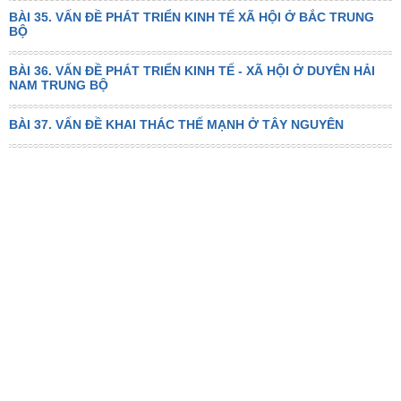
BÀI 35. VẤN ĐỀ PHÁT TRIỂN KINH TẾ XÃ HỘI Ở BẮC TRUNG
BỘ
BÀI 36. VẤN ĐỀ PHÁT TRIỂN KINH TẾ - XÃ HỘI Ở DUYÊN HẢI
NAM TRUNG BỘ
BÀI 37. VẤN ĐỀ KHAI THÁC THẾ MẠNH Ở TÂY NGUYÊN