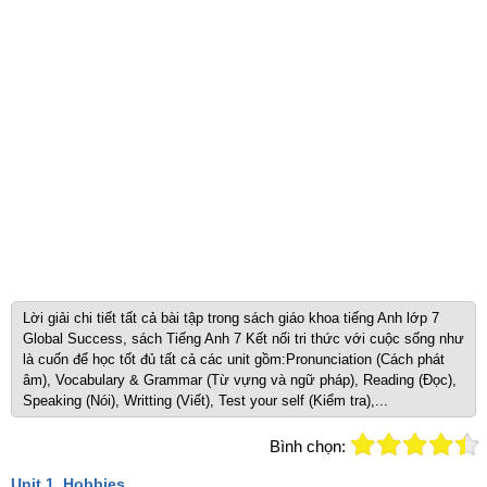
Lời giải chi tiết tất cả bài tập trong sách giáo khoa tiếng Anh lớp 7
Global Success, sách Tiếng Anh 7 Kết nối tri thức với cuộc sống như
là cuốn để học tốt đủ tất cả các unit gồm:Pronunciation (Cách phát
âm), Vocabulary & Grammar (Từ vựng và ngữ pháp), Reading (Đọc),
Speaking (Nói), Writting (Viết), Test your self (Kiểm tra),...
Bình chọn:
Unit 1. Hobbies