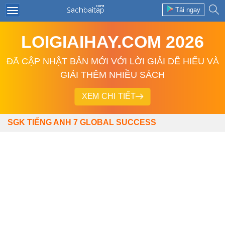
Tải ngay
LOIGIAIHAY.COM 2026
ĐÃ CẬP NHẬT BẢN MỚI VỚI LỜI GIẢI DỄ HIỂU VÀ
GIẢI THÊM NHIỀU SÁCH
XEM CHI TIẾT
SGK TIẾNG ANH 7 GLOBAL SUCCESS