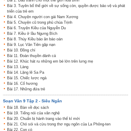
Bài 2. Đấu tranh cho một thế giới hòa bình
Bài 3. Tuyên bố thế giới về sự sống còn, quyền được bảo vệ và phát
triển của trẻ em
Bài 4. Chuyện người con gái Nam Xương
Bài 5. Chuyện cũ trong phủ chúa Trịnh
Bài 6. Truyện Kiều của Nguyễn Du
Bài 7. Kiều ở lầu Ngưng Bích
Bài 8. Thúy Kiều báo ân báo oán
Bài 9. Lục Vân Tiên gặp nạn
Bài 10. Đồng chí
Bài 11. Đoàn thuyền đánh cá
Bài 12. Khúc hát ru những em bé lớn trên lưng mẹ
Bài 13. Làng
Bài 14. Lặng lẽ Sa Pa
Bài 15. Chiếc lược ngà
Bài 16. Cố hương
Bài 17. Những đứa trẻ
Soạn Văn 9 Tập 2 - Siêu Ngắn
Bài 18. Bàn về đọc sách
Bài 19. Tiếng nói của văn nghệ
Bài 20. Chuẩn bị hành trang vào thế kỉ mới
Bài 21. Chó sói và cừu trong thơ ngụ ngôn của La Phông-ten
Bài 22. Con cò