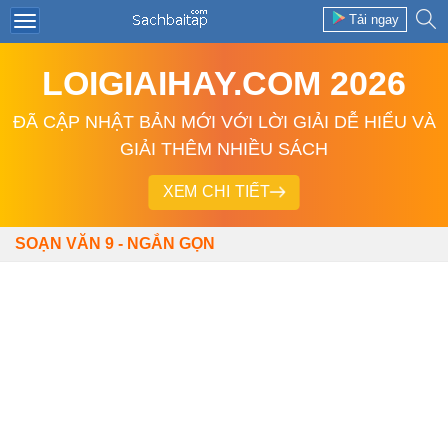
Tải ngay
LOIGIAIHAY.COM 2026
ĐÃ CẬP NHẬT BẢN MỚI VỚI LỜI GIẢI DỄ HIỂU VÀ
GIẢI THÊM NHIỀU SÁCH
XEM CHI TIẾT
SOẠN VĂN 9 - NGẮN GỌN