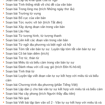
Soạn bài Cấp độ khái quát của từ ngữ
Soạn bài Tính thống nhất về chủ đề của văn bản
Soạn bài Trong lòng mẹ (trích Những ngày thơ ấu)
Soạn bài Trường từ vựng
Soạn bài Bố cục của văn bản
Soạn bài Tức nước vỡ bờ (trích Tắt đèn)
Soạn bài Xây dựng đoạn văn trong văn bản
Soạn bài Lão Hạc
Soạn bài Từ tượng hình, từ tượng thanh
Soạn bài Liên kết các đoạn văn trong văn bản
Soạn bài Từ ngữ địa phương và biệt ngữ xã hội
Soạn bài Tóm tắt văn bản tự sự. Luyện tập tóm tắt văn bản tự sự
Soạn bài Cô bé bán diêm (trích)
Soạn bài Trợ từ, thán từ
Soạn bài Miêu tả và biểu cảm trong văn bản tự sự
Soạn bài Đánh nhau với cối xay gió (trích Đôn Ki-hô-tê)
Soạn bài Tình thái từ
Soạn bài Luyện tập viết đoạn văn tự sự kết hợp với miêu tả và biểu
cảm
Soạn bài Chương trình địa phương (phần Tiếng Việt)
Soạn bài Lập dàn ý cho bài văn tự sự kết hợp với miêu tả và biểu cảm
Soạn bài Hai cây phong (trích Người thầy đầu tiên)
Soạn bài Nói quá
Soạn bài Viết bài tập làm văn số 2 - Văn tự sự kết hợp với miêu tả và