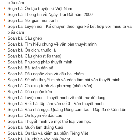
biểu cảm
Soạn bài Ôn tập truyện kí Việt Nam
Soạn bài Thông tin về Ngày Trái Đất năm 2000
Soạn bài Nói giảm nói tránh
Soạn bài Luyện nói : Kể chuyện theo ngôi kể kết hợp với miêu tả và
biểu cảm
Soạn bài Câu ghép
Soạn bài Tìm hiểu chung về văn bản thuyết minh
Soạn bài Ôn dịch, thuốc lá
Soạn bài Câu ghép (tiếp theo)
Soạn bài Phương pháp thuyết minh
Soạn bài Bài toán dân số
Soạn bài Dấu ngoặc đơn và dấu hai chấm
Soạn bài Đề văn thuyết minh và cách làm bài văn thuyết minh
Soạn bài Chương trình địa phương (phần Văn)
Soạn bài Dấu ngoặc kép
Soạn bài Luyện nói : Thuyết minh về một thứ đồ dùng
Soạn bài Viết bài tập làm văn số 3 - Văn thuyết minh
Soạn bài Vào nhà ngục Quảng Đông cảm tác - Đập đá ở Côn Lôn
Soạn bài Ôn luyện về dấu câu
Soạn bài Thuyết minh về một thể loại văn học
Soạn bài Muốn làm thằng Cuội
Soạn bài Ôn tập và kiểm tra phần Tiếng Việt
Soạn bài Hai chữ nước nhà (trích)