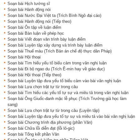
Soạn bài Hịch tướng sĩ
Soạn bài Hành động nói
Soạn bài Nước Đại Việt ta (Trích Bình Ngô đại cáo)
Soạn bài Hành động nói (Tiếp theo)
Soạn bài Ôn tập về luận điểm
Soạn bài Bàn luận về phép học
Soạn bài Viết đoạn văn trình bày luận điểm
Soạn bài Luyện tập xây dựng và trình bày luận điểm
Soạn bài Thuế máu (Trích Bản án chế độ thực dân Pháp)
Soạn bài Hội thoại
Soạn bài Tìm hiểu yếu tố biểu cảm trong văn nghị luận
Soạn bài Đi bộ ngao du (Trích Ê-min hay về giáo dục)
Soạn bài Hội thoại (Tiếp theo)
Soạn bài Luyện tập đưa yếu tố biểu cảm vào bài văn nghị luận
Soạn bài Lựa chọn trật tự từ trong câu
Soạn bài Tìm hiểu các yếu tố tự sự và miêu tả trong văn nghị luận
Soạn bài Ông Giuốc-đanh mặc lễ phục (Trích Trưởng giả học làm
sang)
Soạn bài Lựa chọn trật tự từ trong câu (Luyện tập)
Soạn bài Luyện tập đưa yếu tố tự sự và miêu tả vào bài văn nghị luận
Soạn bài Chương trình địa phương (phần Văn)
Soạn bài Chữa lỗi diễn đạt (lỗi lô-gic)
Soạn bài Tổng kết phần Văn