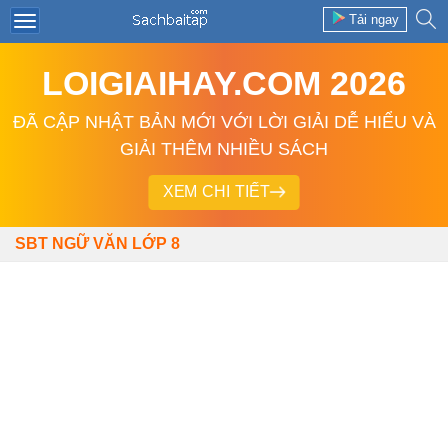
Tải ngay
LOIGIAIHAY.COM 2026
ĐÃ CẬP NHẬT BẢN MỚI VỚI LỜI GIẢI DỄ HIỂU VÀ
GIẢI THÊM NHIỀU SÁCH
XEM CHI TIẾT
SBT NGỮ VĂN LỚP 8