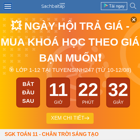
Tải ngay
💥 NGÀY HỘI TRẢ GIÁ -
MUA KHOÁ HỌC THEO GIÁ
BẠN MUỐN❗
🎯 LỚP 1-12 TẠI TUYENSINH247 (TỪ 10-12/08)
11
22
32
BẮT
ĐẦU
SAU
GIỜ
PHÚT
GIÂY
XEM CHI TIẾT
SGK TOÁN 11 - CHÂN TRỜI SÁNG TẠO