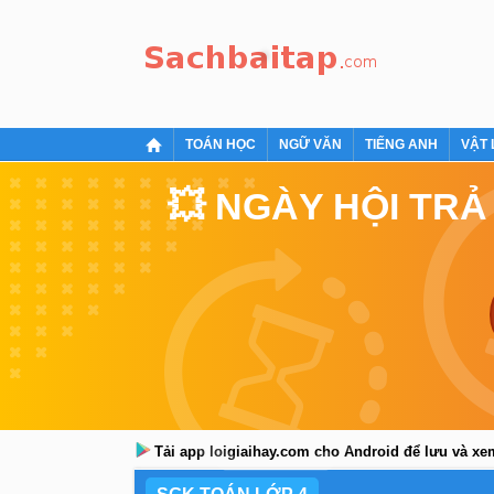
TOÁN HỌC
NGỮ VĂN
TIẾNG ANH
VẬT 
💥 NGÀY HỘI TRẢ
Tải app loigiaihay.com cho Android để lưu và x