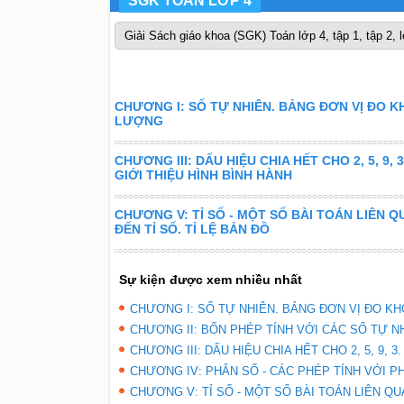
SGK TOÁN LỚP 4
Giải Sách giáo khoa (SGK) Toán lớp 4, tập 1, tập 2, lờ
CHƯƠNG I: SỐ TỰ NHIÊN. BẢNG ĐƠN VỊ ĐO K
LƯỢNG
CHƯƠNG III: DẤU HIỆU CHIA HẾT CHO 2, 5, 9, 3
GIỚI THIỆU HÌNH BÌNH HÀNH
CHƯƠNG V: TỈ SỐ - MỘT SỐ BÀI TOÁN LIÊN Q
ĐẾN TỈ SỐ. TỈ LỆ BẢN ĐỒ
Sự kiện được xem nhiều nhất
CHƯƠNG I: SỐ TỰ NHIÊN. BẢNG ĐƠN VỊ ĐO KHỐ
CHƯƠNG II: BỐN PHÉP TÍNH VỚI CÁC SỐ TỰ NHI
CHƯƠNG III: DẤU HIỆU CHIA HẾT CHO 2, 5, 9, 3.
CHƯƠNG IV: PHÂN SỐ - CÁC PHÉP TÍNH VỚI PHÂ
CHƯƠNG V: TỈ SỐ - MỘT SỐ BÀI TOÁN LIÊN QUAN