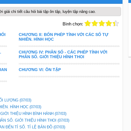
i giải chi tiết câu hỏi bài tập ôn tập, luyện tập nâng cao.
Bình chọn:
HỐI
CHƯƠNG II: BỐN PHÉP TÍNH VỚI CÁC SỐ TỰ
NHIÊN. HÌNH HỌC
.
CHƯƠNG IV: PHÂN SỐ - CÁC PHÉP TÍNH VỚI
PHÂN SỐ. GIỚI THIỆU HÌNH THOI
UAN
CHƯƠNG VI: ÔN TẬP
I LƯỢNG (07/03)
ÊN. HÌNH HỌC (07/03)
 GIỚI THIỆU HÌNH BÌNH HÀNH (07/03)
N SỐ. GIỚI THIỆU HÌNH THOI (07/03)
 ĐẾN TỈ SỐ. TỈ LỆ BẢN ĐỒ (07/03)