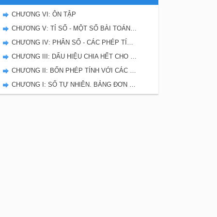
CHƯƠNG VI: ÔN TẬP
CHƯƠNG V: TỈ SỐ - MỘT SỐ BÀI TOÁN LIÊN QUAN ĐẾN TỈ SỐ. TỈ LỆ BẢN ĐỒ
CHƯƠNG IV: PHÂN SỐ - CÁC PHÉP TÍNH VỚI PHÂN SỐ. GIỚI THIỆU HÌNH THOI
CHƯƠNG III: DẤU HIỆU CHIA HẾT CHO 2, 5, 9, 3. GIỚI THIỆU HÌNH BÌNH HÀNH
CHƯƠNG II: BỐN PHÉP TÍNH VỚI CÁC SỐ TỰ NHIÊN. HÌNH HỌC
CHƯƠNG I: SỐ TỰ NHIÊN. BẢNG ĐƠN VỊ ĐO KHỐI LƯỢNG