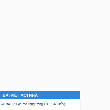
BÀI VIẾT MỚI NHẤT
Bài 22 Đọc mở rộng trang 111 SGK Tiếng Việt 5 Kết nối tri thức tập 2