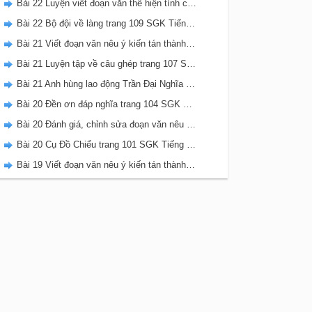
Bài 22 Luyện viết đoạn văn thể hiện tình cảm, cảm xúc về một sự việc trang 111 SGK Tiếng Việt 5 Kết nối tri thức tập 2
Bài 22 Bộ đội về làng trang 109 SGK Tiếng Việt 5 Kết nối tri thức tập 2
Bài 21 Viết đoạn văn nêu ý kiến tán thành một sự việc, hiện tượng (Bài viết số 2) trang 108 SGK Tiếng Việt 5 Kết nối tri thức tập 2
Bài 21 Luyện tập về câu ghép trang 107 SGK Tiếng Việt 5 Kết nối tri thức tập 2
Bài 21 Anh hùng lao động Trần Đại Nghĩa trang 106 SGK Tiếng Việt 5 Kết nối tri thức tập 2
Bài 20 Đền ơn đáp nghĩa trang 104 SGK Tiếng Việt 5 Kết nối tri thức tập 2
Bài 20 Đánh giá, chỉnh sửa đoạn văn nêu ý kiến tán thành một sự vật, hiện tượng trang 103 SGK Tiếng Việt 5 Kết nối tri thức tập 2
Bài 20 Cụ Đồ Chiểu trang 101 SGK Tiếng Việt 5 Kết nối tri thức tập 2
Bài 19 Viết đoạn văn nêu ý kiến tán thành một sự việc, hiện tượng (Bài viết số 1) trang 100 SGK Tiếng Việt 5 Kết nối tri thức tập 2