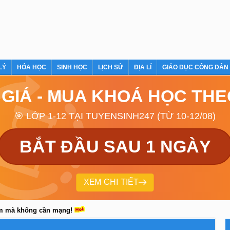
LÝ
HÓA HỌC
SINH HỌC
LỊCH SỬ
ĐỊA LÍ
GIÁO DỤC CÔNG DÂN
 GIÁ - MUA KHOÁ HỌC TH
🎯 LỚP 1-12 TẠI TUYENSINH247 (TỪ 10-12/08)
BẮT ĐẦU SAU 1 NGÀY
XEM CHI TIẾT
em mà không cần mạng!