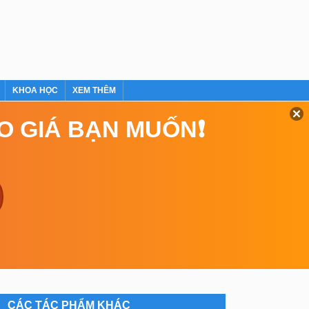
KHOA HỌC
XEM THÊM
EO GIÁ BẠN MUỐN❗
CÁC TÁC PHẨM KHÁC