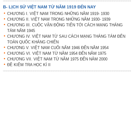
B- LỊCH SỬ VIỆT NAM TỪ NĂM 1919 ĐẾN NAY
CHƯƠNG I. VIỆT NAM TRONG NHỮNG NĂM 1919- 1930
CHƯƠNG II. VIỆT NAM TRONG NHỮNG NĂM 1930- 1939
CHƯƠNG III. CUỘC VẬN ĐỘNG TIẾN TỚI CÁCH MẠNG THÁNG
TÁM NĂM 1945
CHƯƠNG IV. VIỆT NAM TỪ SAU CÁCH MẠNG THÁNG TÁM ĐẾN
TOÀN QUỐC KHÁNG CHIẾN
CHƯƠNG V. VIỆT NAM CUỐI NĂM 1946 ĐẾN NĂM 1954
CHƯƠNG VI. VIỆT NAM TỪ NĂM 1954 ĐẾN NĂM 1975
CHƯƠNG VII. VIỆT NAM TỪ NĂM 1975 ĐẾN NẮM 2000
ĐỀ KIỂM TRA HỌC KÌ II