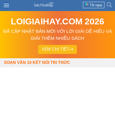
Tải ngay
LOIGIAIHAY.COM 2026
ĐÃ CẬP NHẬT BẢN MỚI VỚI LỜI GIẢI DỄ HIỂU VÀ
GIẢI THÊM NHIỀU SÁCH
XEM CHI TIẾT
SOẠN VĂN 10 KẾT NỐI TRI THỨC