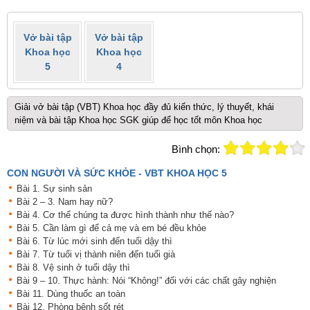
Vở bài tập
Vở bài tập
Khoa học
Khoa học
5
4
Giải vở bài tập (VBT) Khoa học đầy đủ kiến thức, lý thuyết, khái
niệm và bài tập Khoa học SGK giúp để học tốt môn Khoa học
Bình chọn:
CON NGƯỜI VÀ SỨC KHỎE - VBT KHOA HỌC 5
Bài 1. Sự sinh sản
Bài 2 – 3. Nam hay nữ?
Bài 4. Cơ thể chúng ta được hình thành như thế nào?
Bài 5. Cần làm gì để cả mẹ và em bé đều khỏe
Bài 6. Từ lúc mới sinh đến tuổi dậy thì
Bài 7. Từ tuổi vị thành niên đến tuổi già
Bài 8. Vệ sinh ở tuổi dậy thì
Bài 9 – 10. Thực hành: Nói “Không!” đối với các chất gây nghiện
Bài 11. Dùng thuốc an toàn
Bài 12. Phòng bệnh sốt rét