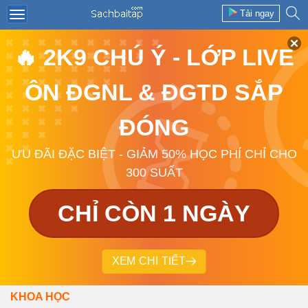
Tải ngay
🔥 2K9 CHÚ Ý - LỚP LIVE
ÔN ĐGNL & ĐGTD SẮP
ĐÓNG
ƯU ĐÃI ĐẶC BIỆT - GIẢM 50% HỌC PHÍ CHỈ CHO
300 SUẤT
CHỈ CÒN 1 NGÀY
XEM CHI TIẾT
KHOA HỌC