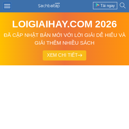
Tải ngay
LOIGIAIHAY.COM 2026
ĐÃ CẬP NHẬT BẢN MỚI VỚI LỜI GIẢI DỄ HIỂU VÀ
GIẢI THÊM NHIỀU SÁCH
XEM CHI TIẾT