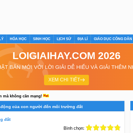
LÝ
HÓA HỌC
SINH HỌC
LỊCH SỬ
ĐỊA LÍ
GIÁO DỤC CÔNG DÂN
LOIGIAIHAY.COM 2026
ẬT BẢN MỚI VỚI LỜI GIẢI DỄ HIỂU VÀ GIẢI THÊM 
XEM CHI TIẾT
em mà không cần mạng!
c động của con người đến môi trường đất
g đất
Bình chọn: