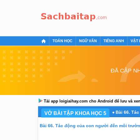
TOÁN HỌC
NGỮ VĂN
TIẾNG ANH
VẬT 
ĐÃ CẬP NH
Tải app loigiaihay.com cho Android để lưu và x
Bài 66. Tá
VỞ BÀI TẬP KHOA HỌC 5
Bài 66. Tác động của con người đến môi trườn