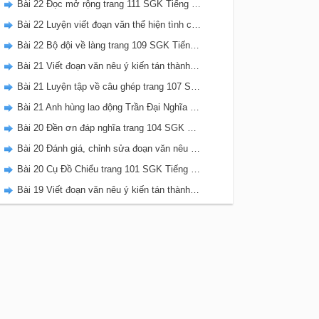
Bài 22 Đọc mở rộng trang 111 SGK Tiếng Việt 5 Kết nối tri thức tập 2
Bài 22 Luyện viết đoạn văn thể hiện tình cảm, cảm xúc về một sự việc trang 111 SGK Tiếng Việt 5 Kết nối tri thức tập 2
Bài 22 Bộ đội về làng trang 109 SGK Tiếng Việt 5 Kết nối tri thức tập 2
Bài 21 Viết đoạn văn nêu ý kiến tán thành một sự việc, hiện tượng (Bài viết số 2) trang 108 SGK Tiếng Việt 5 Kết nối tri thức tập 2
Bài 21 Luyện tập về câu ghép trang 107 SGK Tiếng Việt 5 Kết nối tri thức tập 2
Bài 21 Anh hùng lao động Trần Đại Nghĩa trang 106 SGK Tiếng Việt 5 Kết nối tri thức tập 2
Bài 20 Đền ơn đáp nghĩa trang 104 SGK Tiếng Việt 5 Kết nối tri thức tập 2
Bài 20 Đánh giá, chỉnh sửa đoạn văn nêu ý kiến tán thành một sự vật, hiện tượng trang 103 SGK Tiếng Việt 5 Kết nối tri thức tập 2
Bài 20 Cụ Đồ Chiểu trang 101 SGK Tiếng Việt 5 Kết nối tri thức tập 2
Bài 19 Viết đoạn văn nêu ý kiến tán thành một sự việc, hiện tượng (Bài viết số 1) trang 100 SGK Tiếng Việt 5 Kết nối tri thức tập 2