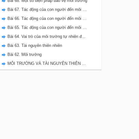
Bài 68. Một số biện pháp bảo vệ môi trường
Bài 67. Tác động của con người đến môi trường không khí và nước
Bài 66. Tác động của con người đến môi trường đất
Bài 65. Tác động của con người đến môi trường rừng
Bài 64. Vai trò của môi trường tự nhiên đối với đời sống con người
Bài 63. Tài nguyên thiên nhiên
Bài 62. Môi trường
MÔI TRƯỜNG VÀ TÀI NGUYÊN THIÊN NHIÊN - VBT KHOA HỌC 5