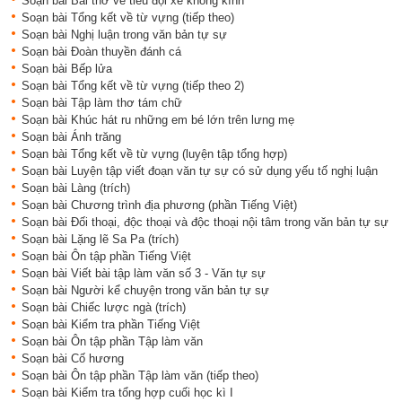
Soạn bài Bài thơ về tiểu đội xe không kính
Soạn bài Tổng kết về từ vựng (tiếp theo)
Soạn bài Nghị luận trong văn bản tự sự
Soạn bài Đoàn thuyền đánh cá
Soạn bài Bếp lửa
Soạn bài Tổng kết về từ vựng (tiếp theo 2)
Soạn bài Tập làm thơ tám chữ
Soạn bài Khúc hát ru những em bé lớn trên lưng mẹ
Soạn bài Ánh trăng
Soạn bài Tổng kết về từ vựng (luyện tập tổng hợp)
Soạn bài Luyện tập viết đoạn văn tự sự có sử dụng yếu tố nghị luận
Soạn bài Làng (trích)
Soạn bài Chương trình địa phương (phần Tiếng Việt)
Soạn bài Đối thoại, độc thoại và độc thoại nội tâm trong văn bản tự sự
Soạn bài Lặng lẽ Sa Pa (trích)
Soạn bài Ôn tập phần Tiếng Việt
Soạn bài Viết bài tập làm văn số 3 - Văn tự sự
Soạn bài Người kể chuyện trong văn bản tự sự
Soạn bài Chiếc lược ngà (trích)
Soạn bài Kiểm tra phần Tiếng Việt
Soạn bài Ôn tập phần Tập làm văn
Soạn bài Cố hương
Soạn bài Ôn tập phần Tập làm văn (tiếp theo)
Soạn bài Kiểm tra tổng hợp cuối học kì I