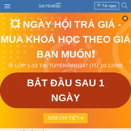
Tải ngay
💥 NGÀY HỘI TRẢ GIÁ -
MUA KHOÁ HỌC THEO GIÁ
BẠN MUỐN❗
🎯 LỚP 1-12 TẠI TUYENSINH247 (TỪ 10-12/08)
BẮT ĐẦU SAU 1
NGÀY
XEM CHI TIẾT