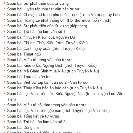
Soạn bài Sự phát triển của từ vựng
Soạn bài Luyện tập tóm tắt văn bản tự sự
Soạn bài Chuyện cũ trong phủ chúa Trịnh (Trích Vũ trung tùy bút)
Soạn bài Hoàng Lê nhất thống chí (Hồi thứ mười bốn - trích)
Soạn bài Sự phát triển của từ vựng (tiếp theo)
Soạn bài Trả bài tập làm văn số 1
Soạn bài "Truyện Kiều" của Nguyễn Du
Soạn bài Chị em Thúy Kiều (trích Truyện Kiều)
Soạn bài Cảnh ngày xuân (trích Truyện Kiểu)
Soạn bài Thuật ngữ
Soạn bài Miêu tả trong văn bản tự sự
Soạn bài Kiều ở lầu Ngưng Bích (trích Truyện Kiều)
Soạn bài Mã Giám Sinh mua Kiều (trích Truyện Kiều)
Soạn bài Trau dồi vốn từ
Soạn bài Viết bài tập làm văn số 2 - Văn tự sự
Soạn bài Thúy Kiều báo ân báo oán (trích Truyện Kiều)
Soạn bài Lục Vân Tiên cứu Kiều Nguyệt Nga (trích Truyện Lục Vân
Tiên)
Soạn bài Miêu tả nội tâm trong văn bản tự sự
Soạn bài Lục Vân Tiên gặp nạn (trích Truyện Lục Vân Tiên)
Soạn bài Tổng kết về từ vựng
Soạn bài Trả bài tập làm văn số 2
Soạn bài Đồng chí