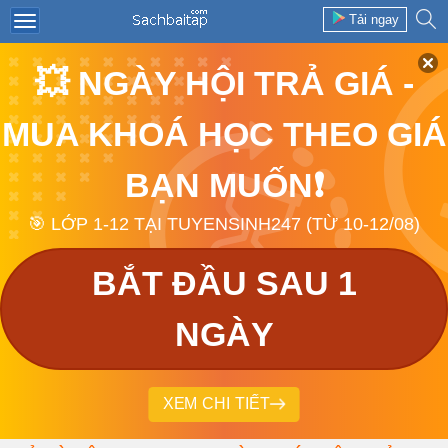
Tải ngay
💥 NGÀY HỘI TRẢ GIÁ -
MUA KHOÁ HỌC THEO GIÁ
BẠN MUỐN❗
🎯 LỚP 1-12 TẠI TUYENSINH247 (TỪ 10-12/08)
BẮT ĐẦU SAU 1
NGÀY
XEM CHI TIẾT