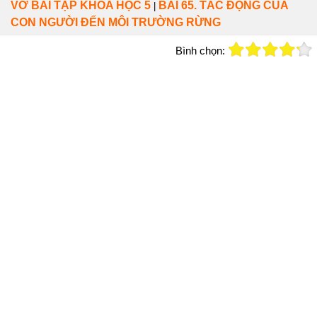
VỞ BÀI TẬP KHOA HỌC 5
BÀI 65. TÁC ĐỘNG CỦA
|
CON NGƯỜI ĐẾN MÔI TRƯỜNG RỪNG
Bình chọn: