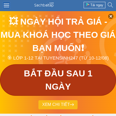
Tải ngay
💥 NGÀY HỘI TRẢ GIÁ -
MUA KHOÁ HỌC THEO GIÁ
BẠN MUỐN❗
🎯 LỚP 1-12 TẠI TUYENSINH247 (TỪ 10-12/08)
BẮT ĐẦU SAU 1
NGÀY
XEM CHI TIẾT