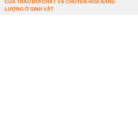
CỦA TRAO ĐỔI CHẤT VÀ CHUYỂN HÓA NĂNG
LƯỢNG Ở SINH VẬT