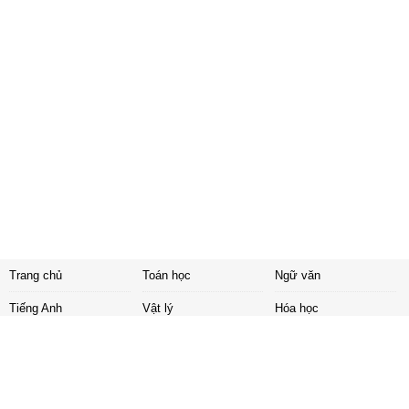
Trang chủ
Toán học
Ngữ văn
Tiếng Anh
Vật lý
Hóa học
Sinh học
Lịch sử
Địa lí
Giáo dục công dân
Khoa học
Đạo đức
Khoa học tự nhiên
Tải ứng dụng