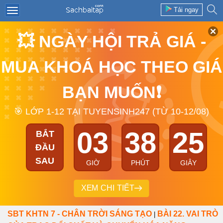
Tải ngay
💥 NGÀY HỘI TRẢ GIÁ -
MUA KHOÁ HỌC THEO GIÁ
BẠN MUỐN❗
🎯 LỚP 1-12 TẠI TUYENSINH247 (TỪ 10-12/08)
03
38
25
BẮT
ĐẦU
SAU
GIỜ
PHÚT
GIÂY
XEM CHI TIẾT
SBT KHTN 7 - CHÂN TRỜI SÁNG TẠO
BÀI 22. VAI TRÒ
|