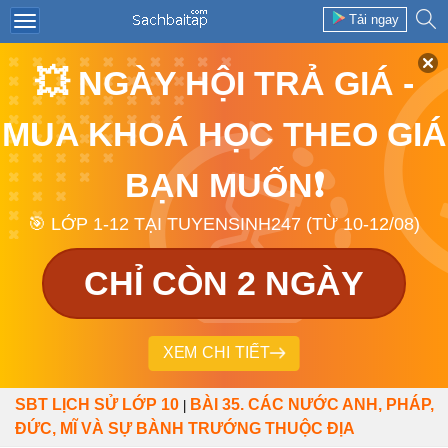
Tải ngay
💥 NGÀY HỘI TRẢ GIÁ -
MUA KHOÁ HỌC THEO GIÁ
BẠN MUỐN❗
🎯 LỚP 1-12 TẠI TUYENSINH247 (TỪ 10-12/08)
CHỈ CÒN 2 NGÀY
XEM CHI TIẾT
SBT LỊCH SỬ LỚP 10
BÀI 35. CÁC NƯỚC ANH, PHÁP,
|
ĐỨC, MĨ VÀ SỰ BÀNH TRƯỚNG THUỘC ĐỊA