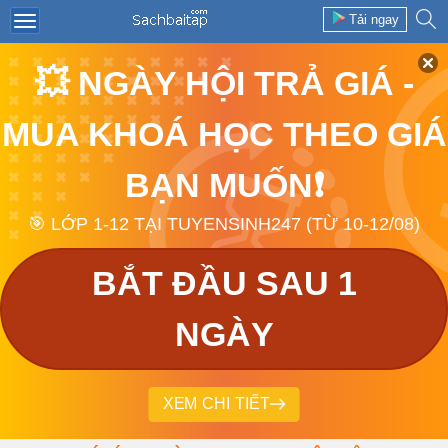
Tải ngay
💥 NGÀY HỘI TRẢ GIÁ -
MUA KHOÁ HỌC THEO GIÁ
BẠN MUỐN❗
🎯 LỚP 1-12 TẠI TUYENSINH247 (TỪ 10-12/08)
BẮT ĐẦU SAU 1
NGÀY
XEM CHI TIẾT