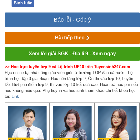
Bình luận
Báo lỗi - Góp ý
Bài tiếp theo
Xem lời giải SGK - Địa lí 9 - Xem ngay
>> Học trực tuyến lớp 9 và Lộ trình UP10 trên Tuyensinh247.com
.
Học online tại nhà cũng giáo viên giỏi từ trường TOP đầu cả nước. Lộ
trình học tập 3 giai đoạn: Học nền tảng lớp 9, Ôn thi vào lớp 10, Luyện
Đề. Bứt phá điểm lớp 9, thi vào lớp 10 kết quả cao. Hoàn trả học phí nếu
học không hiệu quả. Phụ huynh và học sinh tham khảo chi tiết khoá học
tại:
Link