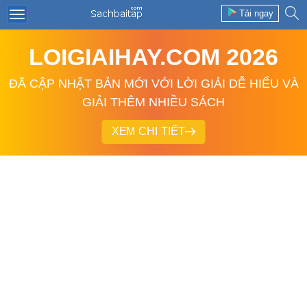
Tải ngay
LOIGIAIHAY.COM 2026
ĐÃ CẬP NHẬT BẢN MỚI VỚI LỜI GIẢI DỄ HIỂU VÀ
GIẢI THÊM NHIỀU SÁCH
XEM CHI TIẾT