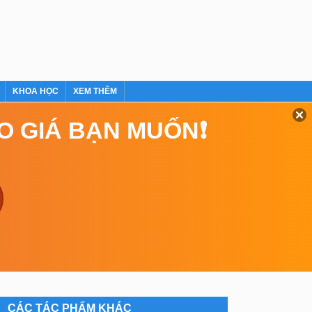
KHOA HỌC
XEM THÊM
EO GIÁ BẠN MUỐN❗
CÁC TÁC PHẨM KHÁC