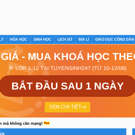
LÝ
HÓA HỌC
SINH HỌC
LỊCH SỬ
ĐỊA LÍ
GIÁO DỤC CÔNG DÂN
 GIÁ - MUA KHOÁ HỌC TH
🎯 LỚP 1-12 TẠI TUYENSINH247 (TỪ 10-12/08)
BẮT ĐẦU SAU 1 NGÀY
XEM CHI TIẾT
em mà không cần mạng!
ẢN