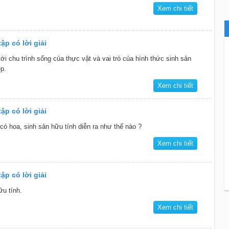
Xem chi tiết
ập có lời giải
với chu trình sống của thực vật và vai trò của hình thức sinh sản
p.
Xem chi tiết
ập có lời giải
 có hoa, sinh sản hữu tính diễn ra như thế nào ?
Xem chi tiết
ập có lời giải
u tính.
Xem chi tiết