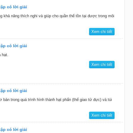
ập có lời giải
ng khả năng thích nghi và giúp cho quần thể tồn tại được trong môi
Xem chi tiết
ập có lời giải
 hạt.
Xem chi tiết
ập có lời giải
bản trong quá trình hình thành hạt phấn (thể giao tử đực) và túi
Xem chi tiết
ập có lời giải