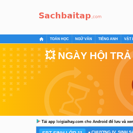
TOÁN HỌC
NGỮ VĂN
TIẾNG ANH
VẬT 
💥 NGÀY HỘI TRẢ
Tải app loigiaihay.com cho Android để lưu và x
CHƯƠNG IV. SINH S