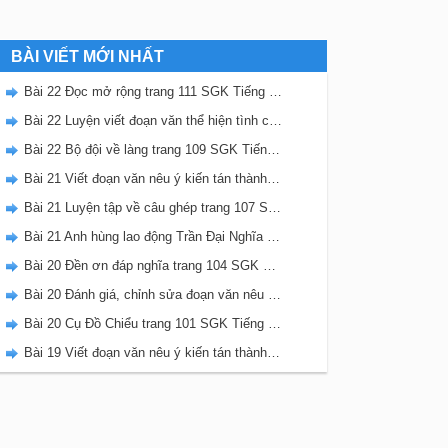
BÀI VIẾT MỚI NHẤT
Bài 22 Đọc mở rộng trang 111 SGK Tiếng Việt 5 Kết nối tri thức tập 2
Bài 22 Luyện viết đoạn văn thể hiện tình cảm, cảm xúc về một sự việc trang 111 SGK Tiếng Việt 5 Kết nối tri thức tập 2
Bài 22 Bộ đội về làng trang 109 SGK Tiếng Việt 5 Kết nối tri thức tập 2
Bài 21 Viết đoạn văn nêu ý kiến tán thành một sự việc, hiện tượng (Bài viết số 2) trang 108 SGK Tiếng Việt 5 Kết nối tri thức tập 2
Bài 21 Luyện tập về câu ghép trang 107 SGK Tiếng Việt 5 Kết nối tri thức tập 2
Bài 21 Anh hùng lao động Trần Đại Nghĩa trang 106 SGK Tiếng Việt 5 Kết nối tri thức tập 2
Bài 20 Đền ơn đáp nghĩa trang 104 SGK Tiếng Việt 5 Kết nối tri thức tập 2
Bài 20 Đánh giá, chỉnh sửa đoạn văn nêu ý kiến tán thành một sự vật, hiện tượng trang 103 SGK Tiếng Việt 5 Kết nối tri thức tập 2
Bài 20 Cụ Đồ Chiểu trang 101 SGK Tiếng Việt 5 Kết nối tri thức tập 2
Bài 19 Viết đoạn văn nêu ý kiến tán thành một sự việc, hiện tượng (Bài viết số 1) trang 100 SGK Tiếng Việt 5 Kết nối tri thức tập 2