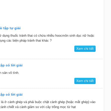
i tập tự giải
ử dụng thuốc tránh thai có chứa nhiều hoocmôn sinh dục nữ hoặc
ụng các biện pháp tránh thai khác ?
Xem chi tiết
ập có lời giải
 sản vô tính.
Xem chi tiết
ập có lời giải
t lá ở cành ghép và phải buộc chặt cành ghép (hoặc mắt ghép) vào
ành chiết và cành giâm so với cây trồng mọc từ hạt