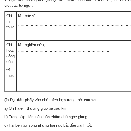
viết các từ ngữ :
Chỉ
M : bác sĩ,………………………………………………………………
trí
……………………………………………………………………………….
thức
Chỉ
M : nghiên cứu,
hoạt
……………………………………………………………….
động
………………………………………………………………………………
của
trí
thức
(2)
Đặt
dấu phẩy
vào chỗ thích hợp trong mỗi câu sau :
a) Ở nhà em thường giúp bà xâu kim.
b) Trong lớp Liên luôn luôn chăm chú nghe giảng.
c) Hai bên bờ sông những bãi ngô bắt đầu xanh tốt
.