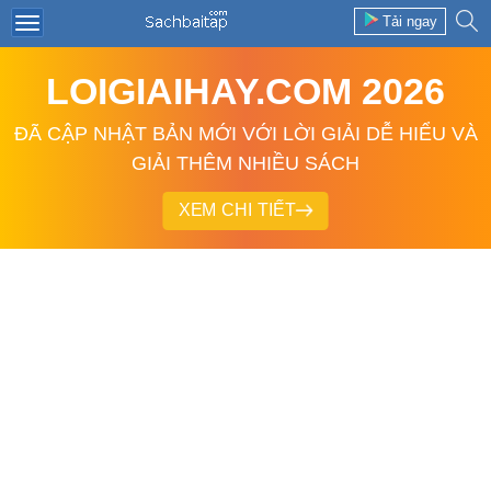
Tải ngay
LOIGIAIHAY.COM 2026
ĐÃ CẬP NHẬT BẢN MỚI VỚI LỜI GIẢI DỄ HIỂU VÀ
GIẢI THÊM NHIỀU SÁCH
XEM CHI TIẾT