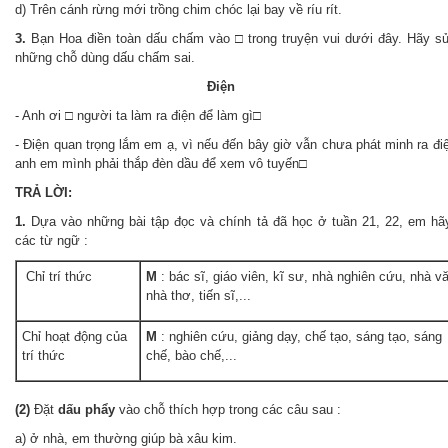
d) Trên cánh rừng mới trồng chim chóc lại bay về ríu rít.
3.
Bạn Hoa điền toàn dấu chấm vào □ trong truyện vui dưới đây. Hãy sử
những chỗ dùng dấu chấm sai.
Điện
- Anh ơi □ người ta làm ra điện để làm gì□
- Điện quan trọng lắm em ạ, vì nếu đến bây giờ vẫn chưa phát minh ra điệ
anh em mình phải thắp đèn dầu để xem vô tuyến□
TRẢ LỜI:
1.
Dựa vào những bài tập đọc và chính tả đã học ở tuần 21, 22, em hã
các từ ngữ :
Chỉ trí thức
M
: bác sĩ, giáo viên, kĩ sư, nhà nghiên cứu, nhà v
nhà thơ, tiến sĩ,...
Chỉ hoạt động của
M
: nghiên cứu, giảng dạy, chế tạo, sáng tạo, sáng
trí thức
chế, bào chế,...
(2)
Đặt
dấu ph
ẩy
vào chỗ thích hợp trong các câu sau :
a) ở nhà, em thường giúp bà xâu kim.