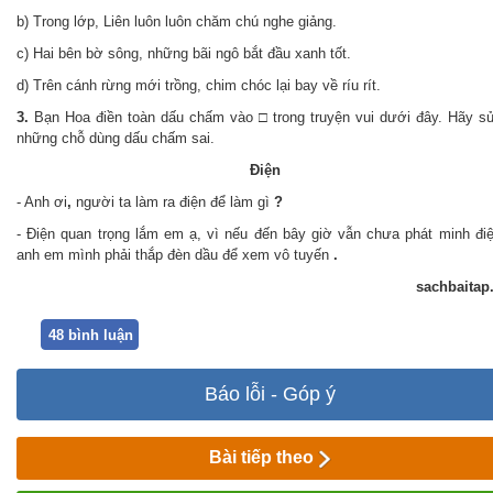
b) Trong lớp, Liên luôn luôn chăm chú nghe giảng.
c) Hai bên bờ sông, những bãi ngô bắt đầu xanh tốt.
d) Trên cánh rừng mới trồng, chim chóc lại bay về ríu rít.
3.
Bạn Hoa điền toàn dấu chấm vào □ trong truyện vui dưới đây. Hãy sử
những chỗ dùng dấu chấm sai.
Điện
- Anh ơi
,
người ta làm ra điện để làm gì
?
- Điện quan trọng lắm em ạ, vì nếu đến bây giờ vẫn chưa phát minh điệ
anh em mình phải thắp đèn dầu để xem vô tuyến
.
sachbaitap
48 bình luận
Báo lỗi - Góp ý
Bài tiếp theo