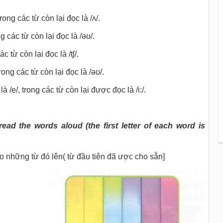
trong các từ còn lại đọc là
/ʌ/
.
ng các từ còn lại đọc là
/əʊ/
.
các từ còn lại đọc là
/tʃ/
.
trong các từ còn lại đọc là
/əʊ/
.
 là
/e/
, trong các từ còn lại được đọc là
/i:/
.
ead the words aloud (the first letter of each word is
to những từ đó lên( từ đầu tiên đã ược cho sẵn]