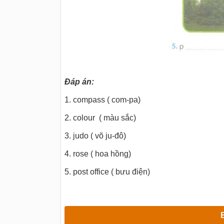
Đáp án:
1. compass ( com-pa)
2. colour ( màu sắc)
3. judo ( võ ju-đô)
4. rose ( hoa hồng)
5. post office ( bưu điện)