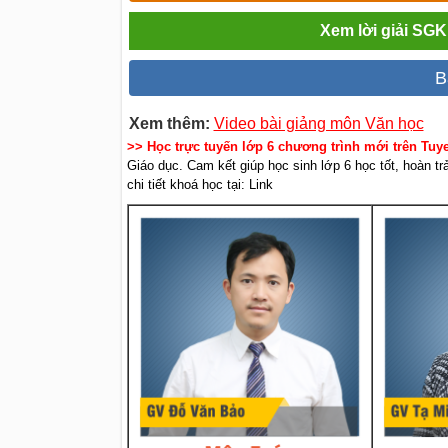
Xem lời giải SGK
B
Xem thêm:
Video bài giảng môn Văn học
>> Học trực tuyến lớp 6 chương trình mới trên Tu
Giáo dục. Cam kết giúp học sinh lớp 6 học tốt, hoàn t
chi tiết khoá học tại: Link