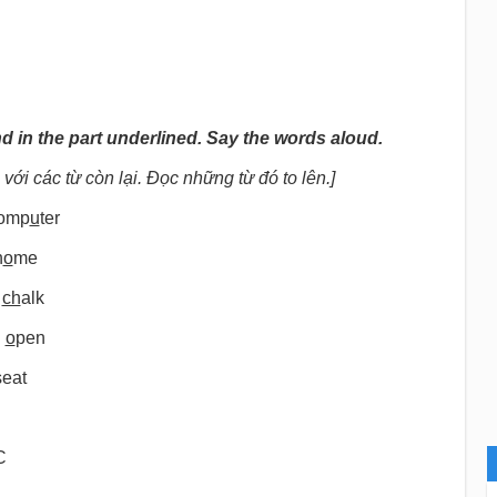
d in the part underlined. Say the words aloud.
ới các từ còn lại. Đọc những từ đó to lên.]
mp
u
ter
h
o
me
.
ch
alk
.
o
pen
eat
C