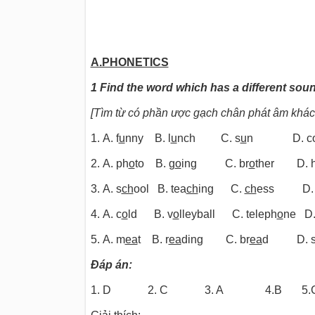
A.PHONETICS
1 Find the word which has a different soun
[Tìm từ có phần ược gạch chân phát âm khác v
1. A. f
u
nny B. l
u
nch C. s
u
n D. co
2. A. ph
o
to
B. g
o
ing
C. br
o
ther
D. 
3. A. s
ch
ool
B. tea
ch
ing
C.
ch
ess D
4. A. c
o
ld
B. v
o
lleyball
C. teleph
o
ne
D
5. A. m
ea
t
B. r
ea
ding C. br
ea
d D. s
Đáp án:
1. D 2. C 3. A 4.B 5.