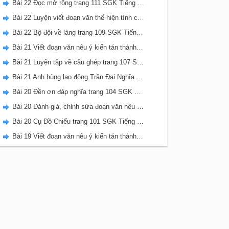
Bài 22 Đọc mở rộng trang 111 SGK Tiếng Việt 5 Kết nối tri thức tập 2
Bài 22 Luyện viết đoạn văn thể hiện tình cảm, cảm xúc về một sự việc trang 111 SGK Tiếng Việt 5 Kết nối tri thức tập 2
Bài 22 Bộ đội về làng trang 109 SGK Tiếng Việt 5 Kết nối tri thức tập 2
Bài 21 Viết đoạn văn nêu ý kiến tán thành một sự việc, hiện tượng (Bài viết số 2) trang 108 SGK Tiếng Việt 5 Kết nối tri thức tập 2
Bài 21 Luyện tập về câu ghép trang 107 SGK Tiếng Việt 5 Kết nối tri thức tập 2
Bài 21 Anh hùng lao động Trần Đại Nghĩa trang 106 SGK Tiếng Việt 5 Kết nối tri thức tập 2
Bài 20 Đền ơn đáp nghĩa trang 104 SGK Tiếng Việt 5 Kết nối tri thức tập 2
Bài 20 Đánh giá, chỉnh sửa đoạn văn nêu ý kiến tán thành một sự vật, hiện tượng trang 103 SGK Tiếng Việt 5 Kết nối tri thức tập 2
Bài 20 Cụ Đồ Chiểu trang 101 SGK Tiếng Việt 5 Kết nối tri thức tập 2
Bài 19 Viết đoạn văn nêu ý kiến tán thành một sự việc, hiện tượng (Bài viết số 1) trang 100 SGK Tiếng Việt 5 Kết nối tri thức tập 2