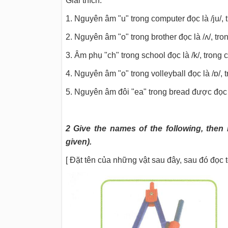
Giải thích:
1. Nguyên âm "u" trong
computer
đọc là
/ju/
, 
2. Nguyên âm "o" trong
brother
đọc là
/ʌ/
, tro
3. Âm phụ "ch" trong
school
đọc là
/k/
, trong 
4. Nguyên âm "o" trong
volleyball
đọc là
/ɒ/
, 
5. Nguyên âm đôi "ea" trong
bread
được đọc
2 Give the names of the following, then r
given).
[ Đặt tên của những vật sau đây, sau đó đọc 