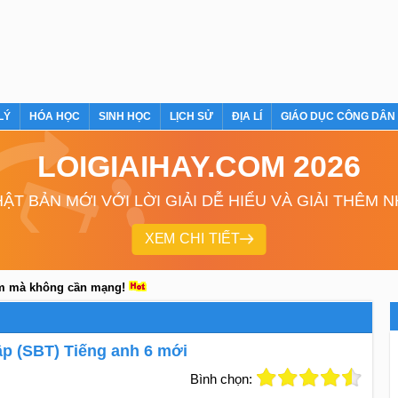
LÝ
HÓA HỌC
SINH HỌC
LỊCH SỬ
ĐỊA LÍ
GIÁO DỤC CÔNG DÂN
LOIGIAIHAY.COM 2026
ẬT BẢN MỚI VỚI LỜI GIẢI DỄ HIỂU VÀ GIẢI THÊM 
XEM CHI TIẾT
em mà không cần mạng!
Tập (SBT) Tiếng anh 6 mới
Bình chọn: