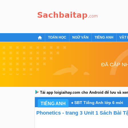
TOÁN HỌC
NGỮ VĂN
TIẾNG ANH
VẬT 
ĐÃ CẬP NH
Tải app loigiaihay.com cho Android để lưu và x
SBT Tiếng Anh lớp 6 mới
TIẾNG ANH
Phonetics - trang 3 Unit 1 Sách Bài 