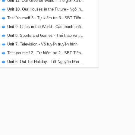
Unit 11. Our Greener World - Thế giới xanh hơn của chúng ta
Unit 10. Our Houses in the Future - Ngôi nhà của chúng ta trong tương lai
Test Yourself 3 - Tự kiểm tra 3 - SBT Tiếng Anh 6 mới
Unit 9. Cities in the World - Các thành phố trên thế giới
Unit 8. Sports and Games - Thể thao và trò chơi
Unit 7. Television - Vô tuyến truyền hình
Test yourself 2 - Tự kiểm tra 2 - SBT Tiếng Anh 6 mới
Unit 6. Out Tet Holiday - Tết Nguyên Đán của chúng ta