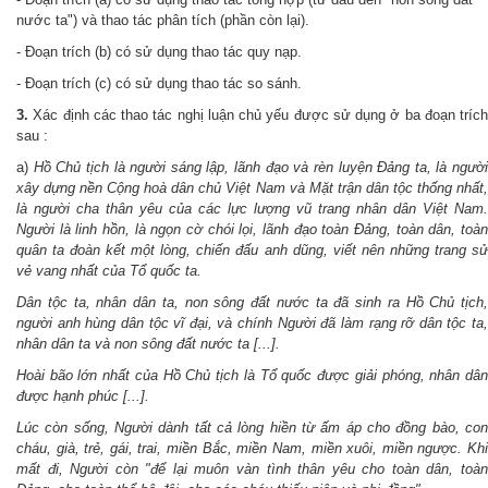
nước ta") và thao tác phân tích (phần còn lại).
- Đoạn trích (b) có sử dụng thao tác quy nạp.
- Đoạn trích (c) có sử dụng thao tác so sánh.
3.
Xác định các thao tác nghị luận chủ yếu được sử dụng ở ba đoạn trích
sau :
a)
Hồ Chủ tịch là người sáng lập, lãnh đạo và rèn luyện Đảng ta, là người
xây dựng nền Cộng hoà dân chủ Việt Nam và Mặt trận dân tộc thống nhất,
là người cha thân yêu của các lực lượng vũ trang nhân dân Việt Nam.
Người là linh hồn, là ngọn cờ chói lọi, lãnh đạo toàn Đảng, toàn dân, toàn
quân ta đoàn kết một lòng, chiến đấu anh dũng, viết nên những trang sử
vẻ vang nhất của Tổ quốc ta.
Dân tộc ta, nhân dân ta, non sông đất nước ta đã sinh ra Hồ Chủ tịch,
người anh hùng dân tộc vĩ đại, và chính Người đã làm rạng rỡ dân tộc ta,
nhân dân ta và non sông đất nước ta [...].
Hoài bão lớn nhất của Hồ Chủ tịch là Tổ quốc được giải phóng, nhân dân
được hạnh phúc [...].
Lúc còn sống, Người dành tất cả lòng hiền từ ấm áp cho đồng bào, con
cháu, già, trẻ, gái, trai, miền Bắc, miền Nam, miền xuôi, miền ngược. Khi
mất đi, Người còn "để lại muôn vàn tình thân yêu cho toàn dân, toàn