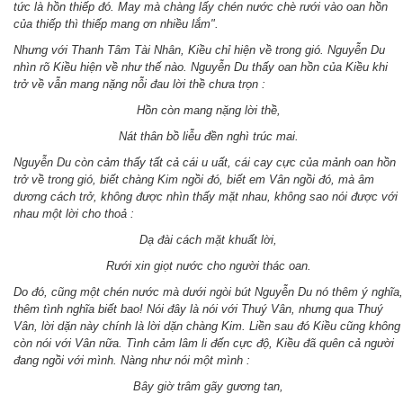
tức là hồn thiếp đó. May mà chàng lấy chén nước chè rưới vào oan hồn
của thiếp thì thiếp mang ơn nhiều lắm".
Nhưng với Thanh Tâm Tài Nhân, Kiều chỉ hiện về trong gió. Nguyễn Du
nhìn rõ Kiều hiện về như thế nào. Nguyễn Du thấy oan hồn của Kiều khi
trở về vẫn mang nặng nỗi đau lời thề chưa trọn :
Hồn còn mang nặng lời thề,
Nát thân bồ liễu đền nghì trúc mai.
Nguyễn Du còn cảm thấy tất cả cái u uất, cái cay cực của mảnh oan hồn
trở về trong gió, biết chàng Kim ngồi đó, biết em Vân ngồi đó, mà âm
dương cách trở, không được nhìn thấy mặt nhau, không sao nói được với
nhau một lời cho thoả
:
Dạ đài cách mặt khuất lời,
Rưới xin giọt nước cho người thác oan.
Do đó, cũng một chén nước mà dưới ngòi bút Nguyễn Du nó thêm ý nghĩa,
thêm tình nghĩa biết bao! Nói đây là nói với Thuý Vân, nhưng qua Thuý
Vân, lời dặn này chính là lời dặn chàng Kim. Liền sau đó Kiều cũng không
còn nói với Vân nữa. Tình cảm lâm li đến cực độ, Kiều đã quên cả người
đang ngồi với mình. Nàng như nói một mình :
Bây giờ trâm gãy gương tan,