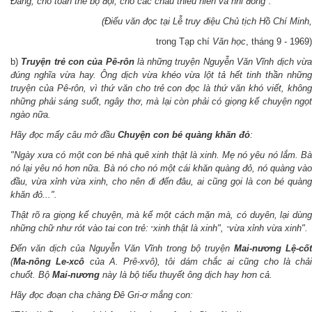
Đảng, cho toàn thể bộ đội, cho các cháu thiếu niên và nhi đồng".
(Điếu văn đọc tại Lễ truy điệu Chủ tịch Hồ Chí Minh,
trong Tạp chí
Văn học
, tháng 9 - 1969)
b)
Truyện trẻ con của Pê-rôn
là những truyện Nguyễn Văn Vĩnh dịch vừ
đúng nghĩa vừa hay. Ông dịch vừa khéo vừa lột tả hết tinh thần những
truyện của Pê-rôn, vì thứ văn cho trẻ con đọc là thứ văn khó viết, không
những phải sáng suốt, ngây thơ, mà lại còn phải có giọng kế chuyện ngọt
ngào nữa.
Hãy đọc mấy câu mở đầu
Chuyện con bé quàng khăn đỏ
:
"Ngày xưa có một con bé nhà quê xinh thật là xinh. Mẹ nó yêu nó lắm. Bà
nó lại yêu nó hơn nữa. Bà nó cho nó một cái khăn quàng đỏ, nó quàng vào
đầu, vừa xỉnh vừa xinh, cho nên đi đến đâu, ai cũng gọi là con bé quàng
khăn đỏ...".
Thật rõ ra giọng kể chuyện, mà kể một cách mặn mà, có duyên, lại dùng
những chữ như rót vào tai con trẻ:
xinh thật là xinh",
vừa xỉnh vừa xinh".
"
"
Đến văn dịch của Nguyễn Văn Vĩnh trong bộ truyện
Mai-nương Lệ-cốt
(
Ma-nông Le-xcô
của A. Prê-xvô), tôi dám chắc ai cũng cho là chải
chuốt. Bộ
Mai-nương
này là bộ tiểu thuyết ông dịch hay hơn cả.
Hãy đọc đoạn cha chàng Đê Gri-ơ mắng con: