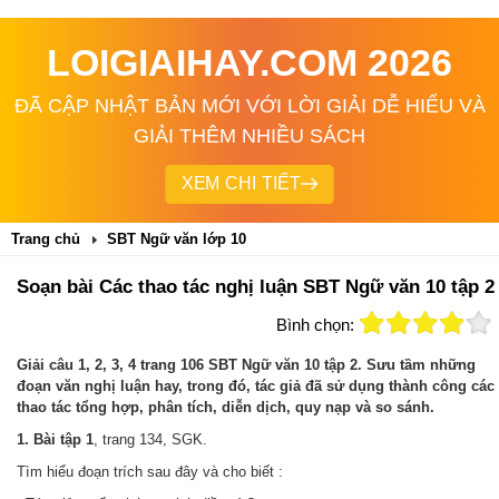
LOIGIAIHAY.COM 2026
ĐÃ CẬP NHẬT BẢN MỚI VỚI LỜI GIẢI DỄ HIỂU VÀ
GIẢI THÊM NHIỀU SÁCH
XEM CHI TIẾT
Trang chủ
SBT Ngữ văn lớp 10
Soạn bài Các thao tác nghị luận SBT Ngữ văn 10 tập 2
Bình chọn:
Giải câu 1, 2, 3, 4 trang 106 SBT Ngữ văn 10 tập 2. Sưu tầm những
đoạn văn nghị luận hay, trong đó, tác giả đã sử dụng thành công các
thao tác tổng hợp, phân tích, diễn dịch, quy nạp và so sánh.
1. Bài tập 1
, trang 134, SGK.
Tìm hiểu đoạn trích sau đây và cho biết :