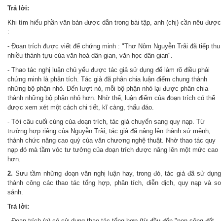
Trả lời:
Khi tìm hiểu phần văn bản được dẫn trong bài tập, anh (chị) cần nêu được
:
- Đoạn trích được viết để chứng minh : "Thơ Nôm Nguyễn Trãi đã tiếp thu
nhiều thành tựu của văn hoá dân gian, văn học dân gian".
- Thao tác nghị luận chủ yếu được tác giả sử dụng để làm rõ điều phải
chứng minh là phân tích. Tác giả đã phân chia luận điểm chung thành
những bộ phận nhỏ. Đến lượt nó, mỗi bộ phận nhỏ lại được phân chia
thành những bộ phận nhỏ hơn. Nhờ thế, luận điểm của đoạn trích có thể
được xem xét một cách chi tiết, kĩ càng, thấu đáo.
- Tới câu cuối cùng của đoạn trích, tác giả chuyển sang quy nạp. Từ
trường hợp riêng của Nguyễn Trãi, tác giả đã nâng lên thành sứ mệnh,
thành chức năng cao quý của văn chương nghệ thuật. Nhờ thao tác quy
nạp đó mà tầm vóc tư tưởng của đoạn trích được nâng lên một mức cao
hơn.
2.
Sưu tầm những đoạn văn nghị luận hay, trong đó, tác giả đã sử dụng
thành công các thao tác tổng hợp, phân tích, diễn dịch, quy nạp và so
sánh.
Trả lời:
- Đoạn trích (a) có sử dụng thao tác tổng hợp (từ đầu đến "non sông đất