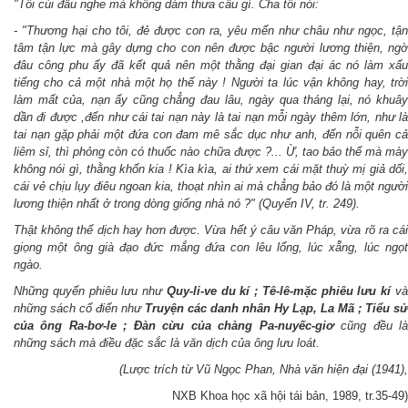
"Tôi cúi đầu nghe mà không dám thưa câu gì. Cha tôi nói:
- "Thương hại cho tôi, đẻ được con ra, yêu mến như châu như ngọc, tận
tâm tận lực mà gây dựng cho con nên được bậc người lương thiện, ngờ
đâu công phu ấy đã kết quả nên một thằng đại gian đại ác nó làm xấu
tiếng cho cả một nhà một họ thế này ! Người ta lúc vận không hay, trời
làm mất của, nạn ấy cũng chẳng đau lâu, ngày qua tháng lại, nó khuây
dần đi được ,đến như cái tai nạn này là tai nạn mỗi ngày thêm lớn, như là
tai nạn gặp phải một đứa con đam mê sắc dục như anh, đến nỗi quên cả
liêm sỉ, thì phỏng còn có thuốc nào chữa được ?... Ừ, tao bảo thế mà mày
không nói gì, thằng khốn kia ! Kìa kìa, ai thứ xem cái mặt thuỳ mị giả dối,
cái vẻ chịu lụy điêu ngoan kia, thoạt nhìn ai mà chẳng bảo đó là một người
lương thiện nhất ở trong dòng giống nhà nó ?" (Quyển IV, tr. 249).
Thật không thể dịch hay hơn được. Vừa hết ý câu văn Pháp, vừa rõ ra cái
giọng một ông già đạo đức mắng đứa con lêu lổng, lúc xẵng, lúc ngọt
ngào.
Những quyến phiêu lưu như
Quy-li-ve du kí ; Tê-lê-mặc phiêu lưu kí
v
những sách cổ điển như
Truyện các danh nhân Hy Lạp, La Mã ; Tiểu sử
của ông Ra-bơ-le ; Đàn cừu của chàng Pa-nuyếc-giơ
cũng đều l
những sách mà điều đặc sắc là văn dịch của ông lưu loát.
(Lược trích từ Vũ Ngọc Phan, Nhà văn hiện đại (1941),
NXB Khoa học xã hội tái bản, 1989, tr.35-49)