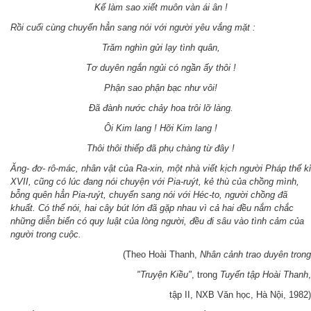
Kể làm sao xiết muôn vàn ái ân !
Rồi cuối cùng chuyển hẳn sang nói với người yêu vắng mặt :
Trăm nghìn gửi lạy tình quân,
Tơ duyên ngắn ngủi có ngần ấy thôi !
Phận sao phận bạc như vôi!
Đã đành nước chảy hoa trôi lỡ làng.
Ôi Kim lang ! Hỡi Kim lang !
Thôi thôi thiếp đã phụ chàng từ đây !
Ăng- đơ- rô-mác, nhân vật của Ra-xin, một nhà viết kịch người Pháp thế kỉ
XVII, cũng có lúc đang nói chuyện với Pia-ruýt, kẻ thù của chồng mình,
bỗng quên hẳn Pia-ruýt, chuyển sang nói với Héc-to, người chồng đã
khuất. Có thể nói, hai cây bút lớn đã gặp nhau vì cả hai đều nắm chắc
những diễn biến có quy luật của lòng người, đều đi sâu vào tình cảm của
người trong cuộc.
(Theo Hoài Thanh,
Nhân cảnh trao duyên trong
"Truyện Kiều"
, trong
Tuyển tập Hoài Thanh
,
tập II, NXB Văn học, Hà Nội, 1982)