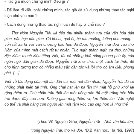
- Tác giả muốn chứng minh điều gì ?
- Để làm rõ điều phải chứng minh, tác giả đã sử dụng những thao tác nghị
luận chủ yếu nào ?
- Cách dùng những thao tác nghị luận đó hay ở chỗ nào ?
Thơ Nôm Nguyễn Trãi đã tiếp thụ nhiều thành tựu của văn hóa dâ
gian, văn học dân gian. Củ khoai, quả ổi, bè rau muống, luống dọc mùng…
vốn rất xa lạ với văn chương bác học đã được Nguyễn Trãi đưa vào thơ
Nôm của mình một cách rất tự nhiên. Tục ngữ, thành ngữ, ca dao, những
đặc điểm thanh điệu tiếng Việt, tất cả những khả năng phong phú ấy của
ngôn ngữ dân gian đã được Nguyễn Trãi khai thác một cách tài tình, để
cho hình tượng thơ có nhiều màu sắc dân tộc và lời thơ có âm điệu phong
phú. […]
Viết về tác dụng của một làn dân ca, một nét dân nhạc, Nguyễn Trãi đã có
những phát hiện tài tình. Ông chài hát lên ba lần thì mặt hồ phủ khói lại
rộng thêm ra. Chú chăn trâu thổi lên một tiếng sáo thì mặt trăng trên bầu
trời được đẩy cao hơn. Không gian rộng thêm ra, lớn thêm lên. Văn nghệ
có thể và phải nâng con người lên một tầm vóc cao đẹp hơn là như thế.
(
Theo
Võ Nguyên Giáp,
Nguyễn Trãi – Nhà văn hóa lớn
,
trong
Nguyễn Trãi, thơ và đời
, NXB Văn học, Hà Nội, 1997)