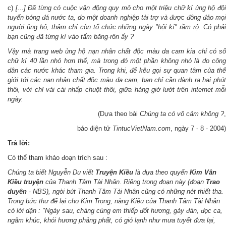
c)
[...] Đã từng có cuộc vận động quy mô cho một triệu chữ kí ủng hộ độ
tuyển bóng đá nước ta, do một doanh nghiệp tài trợ và được đông đảo mọi
người ủng hộ, thậm chí còn tổ chức những ngày "hội kí" rầm rộ. Có phải
bạn cũng đã từng kí vào tấm băng-rôn ấy ?
Vậy mà trang web ủng hộ nạn nhân chất độc màu da cam kia chỉ có số
chữ kí 40 lần nhỏ hơn thế, mà trong đó một phần không nhỏ là do công
dân các nước khác tham gia. Trong khi, để kêu gọi sự quan tâm của thế
giới tới các nạn nhân chất độc màu da cam, bạn chỉ cần dành ra hai phút
thôi, với chỉ vài cái nhấp chuột thôi, giữa hàng giờ lướt trên internet mỗi
ngày.
(Dựa theo bài
Chúng ta có vô cảm không ?
,
báo điện tử
TintucVietNam.com
, ngày 7 - 8 - 2004)
Trả lời:
Có thể tham khảo đoạn trích sau :
Chúng ta biết Nguyễn Du viết
Truyện Kiều
là dựa theo quyển
Kim Vân
Kiều truyện
của Thanh Tâm Tài Nhân. Riêng trong đoạn này (đoạn
Trao
duyên
- NBS), ngòi bút Thanh Tâm Tài Nhân cũng có những nét thiết tha.
Trong bức thư để lại cho Kim Trọng, nàng Kiều của Thanh Tâm Tài Nhân
có lời dặn : "Ngày sau, chàng cùng em thiếp đốt hương, gảy đàn, đọc ca,
ngâm khúc, khói hương phảng phất, có gió lạnh như mưa tuyết đưa lại,