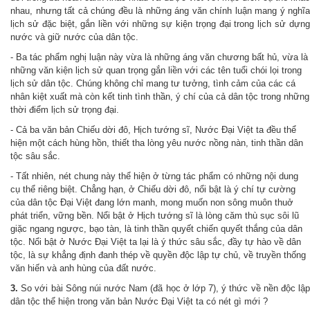
nhau, nhưng tất cả chúng đều là những áng văn chính luận mang ý nghĩa
lịch sử đặc biệt, gắn liền với những sự kiện trọng đại trong lịch sử dựng
nước và giữ nước của dân tộc.
- Ba tác phẩm nghị luận này vừa là những áng văn chương bất hủ, vừa là
những văn kiện lịch sử quan trọng gắn liền với các tên tuổi chói lọi trong
lịch sử dân tộc. Chúng không chỉ mang tư tưởng, tình cảm của các cá
nhân kiệt xuất mà còn kết tinh tình thần, ý chí của cả dân tộc trong những
thời điểm lịch sử trọng đại.
- Cả ba văn bản Chiếu dời đô, Hịch tướng sĩ, Nước Đại Việt ta đều thể
hiện một cách hùng hồn, thiết tha lòng yêu nước nồng nàn, tinh thần dân
tộc sâu sắc.
- Tất nhiên, nét chung này thể hiện ở từng tác phẩm có những nội dung
cụ thể riêng biệt. Chẳng hạn, ở Chiếu dời đô, nổi bật là ý chí tự cường
của dân tộc Đại Việt đang lớn manh, mong muốn non sông muôn thuở
phát triển, vững bền. Nổi bật ở Hịch tướng sĩ là lòng căm thù sục sôi lũ
giặc ngang ngược, bạo tàn, là tinh thần quyết chiến quyết thắng của dân
tộc. Nổi bật ở Nước Đại Việt ta lại là ý thức sâu sắc, đầy tự hào về dân
tộc, là sự khẳng định đanh thép về quyền độc lập tự chủ, về truyền thống
văn hiến và anh hùng của đất nước.
3.
So với bài Sông núi nước Nam (đã học ở lớp 7), ý thức về nền độc lậ
dân tộc thể hiện trong văn bản Nước Đại Việt ta có nét gì mới ?