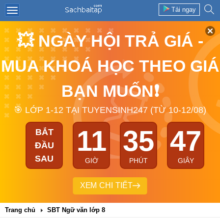
Tải ngay
💥 NGÀY HỘI TRẢ GIÁ -
MUA KHOÁ HỌC THEO GIÁ
BẠN MUỐN❗
🎯 LỚP 1-12 TẠI TUYENSINH247 (TỪ 10-12/08)
11
35
46
BẮT
ĐẦU
SAU
GIỜ
PHÚT
GIÂY
XEM CHI TIẾT
Trang chủ
SBT Ngữ văn lớp 8