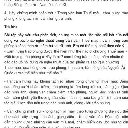
trong Sông núi nước Nam ở thế kỉ XI
.
4.
Hãy chứng minh nhận xét : Trong văn bản Thuế máu, cảm hứng trà
phúng không tách rời cảm hứng trữ tình.
Trả lời:
Bài tập này yêu cầu phân tích, chứng minh một đặc sắc nổi bật của nội
dung và bút pháp nghệ thuật trong văn bản Thuế máu : cảm hứng trào
phúng không tách rời cảm hứng trữ tình. Em có thể suy nghĩ theo các ý :
- Cảm hứng trào phúng được thể hiện như thế nào ở chương Thuế máu ?
(Đối tượng trào phúng ở đây là ai ? cảm hứng trào phúng thấm nhuần ở
các câp độ nội dung và nghệ thuật của tác phẩm ra sao ?) ở chương
Thuế máu, qua tiếng cười trào phúng, tình cảm, tấm lòng của Nguyễn Ái
Quốc được thể hiện như thế nào ?
- Hai cảm hứng này không tách rời nhau trong chương Thuế máu: Đằng
sau tiếng cười châm biếm, trào phúng là tấm lòng xót xa, căm giận. Qua
các hình ảnh, giọng văn châm biếm, trào phúng, người đọc nhận ra tình
cảm căm ghét, yêu thương sâu sắc, mãnh liệt của tác giả. Tình cảm của
tác giả được dồn nén trong các hình ảnh, giọng điệu trào phúng
.
- Cần chứng minh sự không tách rời này theo từng phương diện cụ thể
như cách xây dựng hình ảnh, giọng điệu
. trong văn bản. Đặc biệt, cầ
,..
dẫn chứng được những câu văn mỉa mai, châm biếm cay độc nhưng kín
đáo toát lên nỗi căm giận, đau xót của tác giả.