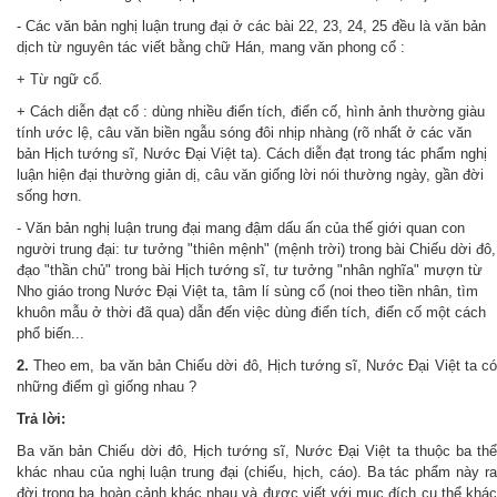
- Các văn bản nghị luận trung đại ở các bài 22, 23, 24, 25 đều là văn bản
dịch từ nguyên tác viết bằng chữ Hán, mang văn phong cổ :
+ Từ ngữ cổ
.
+ Cách diễn đạt cổ : dùng nhiều điển tích, điển cố, hình ảnh thường giàu
tính ước lệ, câu văn biền ngẫu sóng đôi nhịp nhàng (rõ nhất ở các văn
bản Hịch tướng sĩ, Nước Đại Việt ta). Cách diễn đạt trong tác phẩm nghị
luận hiện đại thường giản dị, câu văn giống lời nói thường ngày, gần đời
sống hơn.
- Văn bản nghị luận trung đại mang đậm dấu ấn của thế giới quan con
người trung đại: tư tưởng "thiên mệnh" (mệnh trời) trong bài Chiếu dời đô,
đạo "thần chủ" trong bài Hịch tướng sĩ, tư tưởng "nhân nghĩa" mượn từ
Nho giáo trong Nước Đại Việt ta, tâm lí sùng cổ (noi theo tiền nhân, tìm
khuôn mẫu ở thời đã qua) dẫn đến việc dùng điển tích, điển cố một cách
phổ biến...
2.
Theo em, ba văn bản Chiếu dời đô, Hịch tướng sĩ, Nước Đại Việt ta có
những điểm gì giống nhau ?
Trả lời:
Ba văn bản Chiếu dời đô, Hịch tướng sĩ, Nước Đại Việt ta thuộc ba thể
khác nhau của nghị luận trung đại (chiếu, hịch, cáo). Ba tác phẩm này ra
đời trong ba hoàn cảnh khác nhau và được viết với mục đích cụ thể khác