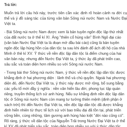
Trả lời:
Muốn trả lời câu hỏi này, trước tiên cần xác định rõ hoàn cảnh ra đời cụ
thể và ý đồ sáng tác của từng văn bản Sông núi nước Nam và Nước Đại
Việt ta.
- Bài Sông núi nước Nam được xem là bản tuyên ngôn độc lập thứ nhất
của đất nước ta ở thế kỉ XI. Áng "thiên cổ hùng văn" Bình Ngô đại cáo
(văn bản Nước Đại Việt ta là đoạn mở đầu bài cáo) cũng là bản tuyên
ngôn độc lập hùng hồn của dân tộc ta sau khi đánh đổ ách đô hộ của nhà
Minh ở thê kỉ XV. Ý thức về nền độc lập dân tộc là điểm chung của hai
văn bản này, nhưng đến Nước Đại Việt ta, ý thức ây đã phát triển cao,
sâu sắc và toàn diện hơn nhiều so với Sông núi nước Nam.
- Trong bài thơ Sông núi nước Nam, ý thức về nền độc lập dân tộc được
khẳng định ở hai phương diện : lãnh thổ và chủ quyền. Ngoài hai phương
diện đó, đến Nước Đại Việt ta, ý thức này được mở rộng, bổ sung bằng
các yếu tố mới đầy ý nghĩa : nền văn hiến lâu đời, phong tục tập quán
riêng, truyền thống lịch sử anh hùng. Nếu sự khẳng định nền độc lập dân
tộc ở Sông núi nước Nam còn mang tư tưởng thiên mệnh (định phận ở
sách trời) thì đến Nước Đại Việt ta, nền độc lập dân tộc đã được khẳng
định hiển nhiên từ thực tế lịch sử với bao triều đại đã tồn tại, phát triển
vững bền, cùng những, tâm gương anh hùng hào kiệt "đời nào cũng có".
Rõ ràng, ý thức về dân tộc của Nguyễn Trãi trong Nước Đại Việt ta ở thế
kỉ XV đã phát triển sâu sắc, toàn diện hơn nhiều so với ý thức dân tộc