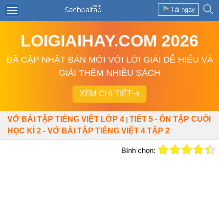
Tải ngay
LOIGIAIHAY.COM 2026
ĐÃ CẬP NHẬT BẢN MỚI VỚI LỜI GIẢI DỄ HIỂU VÀ
GIẢI THÊM NHIỀU SÁCH
XEM CHI TIẾT
VỞ BÀI TẬP TIẾNG VIỆT LỚP 4
TIẾT 5 - ÔN TẬP CUỐI
|
HỌC KÌ 2 - VỞ BÀI TẬP TIẾNG VIỆT 4 TẬP 2
Bình chọn: