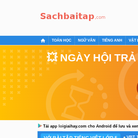
TOÁN HỌC
NGỮ VĂN
TIẾNG ANH
VẬT 
💥 NGÀY HỘI TRẢ
Tải app loigiaihay.com cho Android để lưu và x
VBT 