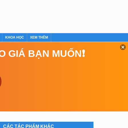
KHOA HỌC
XEM THÊM
EO GIÁ BẠN MUỐN❗
CÁC TÁC PHẨM KHÁC