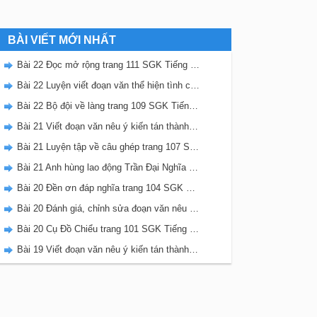
BÀI VIẾT MỚI NHẤT
Bài 22 Đọc mở rộng trang 111 SGK Tiếng Việt 5 Kết nối tri thức tập 2
Bài 22 Luyện viết đoạn văn thể hiện tình cảm, cảm xúc về một sự việc trang 111 SGK Tiếng Việt 5 Kết nối tri thức tập 2
Bài 22 Bộ đội về làng trang 109 SGK Tiếng Việt 5 Kết nối tri thức tập 2
Bài 21 Viết đoạn văn nêu ý kiến tán thành một sự việc, hiện tượng (Bài viết số 2) trang 108 SGK Tiếng Việt 5 Kết nối tri thức tập 2
Bài 21 Luyện tập về câu ghép trang 107 SGK Tiếng Việt 5 Kết nối tri thức tập 2
Bài 21 Anh hùng lao động Trần Đại Nghĩa trang 106 SGK Tiếng Việt 5 Kết nối tri thức tập 2
Bài 20 Đền ơn đáp nghĩa trang 104 SGK Tiếng Việt 5 Kết nối tri thức tập 2
Bài 20 Đánh giá, chỉnh sửa đoạn văn nêu ý kiến tán thành một sự vật, hiện tượng trang 103 SGK Tiếng Việt 5 Kết nối tri thức tập 2
Bài 20 Cụ Đồ Chiểu trang 101 SGK Tiếng Việt 5 Kết nối tri thức tập 2
Bài 19 Viết đoạn văn nêu ý kiến tán thành một sự việc, hiện tượng (Bài viết số 1) trang 100 SGK Tiếng Việt 5 Kết nối tri thức tập 2