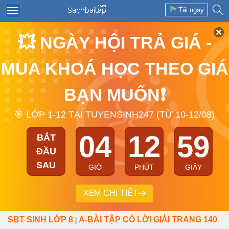
Tải ngay
💥 NGÀY HỘI TRẢ GIÁ -
MUA KHOÁ HỌC THEO GIÁ
BẠN MUỐN❗
🎯 LỚP 1-12 TẠI TUYENSINH247 (TỪ 10-12/08)
04
12
59
BẮT
ĐẦU
SAU
GIỜ
PHÚT
GIÂY
XEM CHI TIẾT
SBT SINH LỚP 8
A-BÀI TẬP CÓ LỜI GIẢI TRANG 140
|