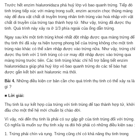
Trước hết enzim hialuronidaza phá huỷ lớp vỏ bao quanh trứng
Tiếp đó
.
tinh trùng tiếp xúc với màng trong suốt, enzim acrozin chọc thủng màng
này để đưa vật chất di truyền trong nhân tinh trùng vào hoà nhập với vật
chất di truyền của trứng tạo thành hợp tử. Như vậy, trứng đã được thụ
tinh. Quá trình này xảy ra ở 1/3 phía ngoài của ống dẫn trứng.
Ngay sau khi một tinh trùng khoẻ nhất đột nhập được qua màng trứng để
thụ tinh thì đã xảy ra hiện tượng phong bế của trứng không cho một tinh
trùng nào khác có thể xâm nhập được vào trứng nữa. Như vậy, trứng chỉ
được thụ tinh với 1 tinh trùng có cơ may đột nhập được vào trứng qua
màng trứng trước tiên. Các tinh trùng khác chỉ hỗ trợ bằng tiết enzim
hialuronidaza giúp phá huỷ lớp vỏ bao quanh trứng do các tế bào hạt
được gắn kết bởi axit hialuronic mà thôi.
Bài 4.
Những điều kiện cơ bản cần cho quá trình thụ tinh có thể xảy ra là
gì ?
■
Lời giải:
Thụ tinh là sự kết hợp của trứng với tinh trùng để tạo thành hợp tử, khởi
đầu cho một thế hệ mới chuẩn bị chào đời.
Vì vậy, nói đến thụ tinh là phải có sự gặp gỡ của tinh trùng đối với trứng.
Có nghĩa là muốn sự thụ tinh xảy ra đòi hỏi phải có những điều kiện sau :
1. Trứng phải chín và rụng. Trứng cũng chỉ có khả năng thụ tinh trong