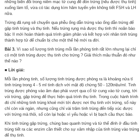
những biến đổi trong niêm mạc tử cung để đón trứng (nếu được thụ tinh)
xuống làm tổ, vừa có tác dụng kìm hãm tuyến yên không tiết FSH và LH
nữa.
Trứng đã rụng sẽ chuyển qua phễu ống dẫn trứng vào ống dẫn trứng để
gặp tinh trùng và thụ tinh. Nếu trứng rụng mà được thụ tinh thì noãn bào
bậc II mới hoàn thành quá trình giảm phân và kết hợp với nhân tinh trùng
thành hợp tử để chuẩn bị cho một thế hệ mới ra đời.
Bàí 3.
Vì sao số lượng tinh trùng mỗi lần phóng tinh rất lớn nhưng lại chỉ
có một tinh trùng được thụ tinh cho trứng ? Giải thích mâu thuẫn đó như
thế nào ?
■ Lời giải:
Mỗi lần phóng tinh, số lượng tinh trùng được phóng ra là khoảng nửa tỉ
tinh trùng trong 4 - 5 ml tinh dịch với mật độ chừng 50 - 120triệu/ml. Tinh
trùng được phóng vào âm đạo phải vượt qua cổ tử cung vào tử cung, tới
vòi trứng, gặp trứng để thực hiện quá trình thụ tinh. Trong cuộc hành trình
đó chỉ những tinh trùng khoẻ mới tới được nơi thụ tinh với trứng, số này
chỉ còn vài ngàn, nhưng cũng chỉ vài trăm tinh trùng đến tiếp xúc được
với trứng mà thôi, số còn lại hoặc vì yếu hoặc vì bị bạch cầu thực bào.
Khi tinh trùng gặp trứng, chúng bao quanh trứng và từ thể đỉnh ở đầu tinh
trùng tiết ra các enzim cần thiết cho sự xâm nhập của tinh trùng vào trứng
để thụ tinh.