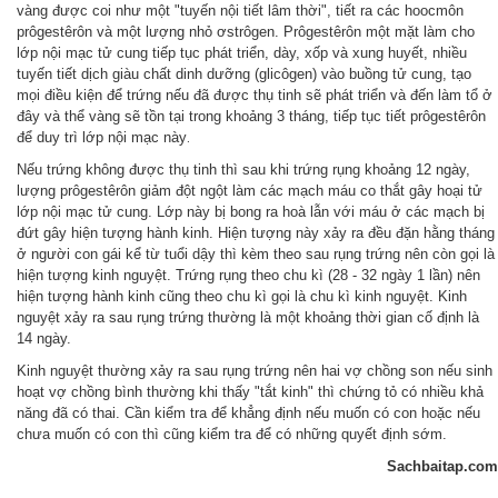
vàng được coi như một "tuyến nội tiết lâm thời", tiết ra các hoocmôn
prôgestêrôn và một lượng nhỏ ơstrôgen. Prôgestêrôn một mặt làm cho
lớp nội mạc tử cung tiếp tục phát triển, dày, xốp và xung huyết, nhiều
tuyến tiết dịch giàu chất dinh dưỡng (glicôgen) vào buồng tử cung, tạo
mọi điều kiện để trứng nếu đã được thụ tinh sẽ phát triển và đến làm tổ ở
đây và thể vàng sẽ tồn tại trong khoảng 3 tháng, tiếp tục tiết prôgestêrôn
để duy trì lớp nội mạc này
.
Nếu trứng không được thụ tinh thì sau khi trứng rụng khoảng 12 ngày,
lượng prôgestêrôn giảm đột ngột làm các mạch máu co thắt gây hoại tử
lớp nội mạc tử cung. Lớp này bị bong ra hoà lẫn với máu ở các mạch bị
đứt gây hiện tượng hành kinh. Hiện tượng này xảy ra đều đặn hằng tháng
ở người con gái kể từ tuổi dậy thì kèm theo sau rụng trứng nên còn gọi là
hiện tượng kinh nguyệt. Trứng rụng theo chu kì (28 - 32 ngày 1 lần) nên
hiện tượng hành kinh cũng theo chu kì gọi là chu kì kinh nguyệt. Kinh
nguyệt xảy ra sau rụng trứng thường là một khoảng thời gian cố định là
14 ngày.
Kinh nguyệt thường xảy ra sau rụng trứng nên hai vợ chồng son nếu sinh
hoạt vợ chồng bình thường khi thấy "tắt kinh" thì chứng tỏ có nhiều khả
năng đã có thai. Cần kiểm tra để khẳng định nếu muốn có con hoặc nếu
chưa muốn có con thì cũng kiểm tra để có những quyết định sớm.
Sachbaitap.com