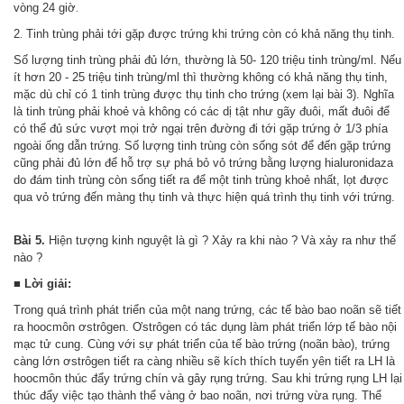
vòng 24 giờ
.
2
Tinh trùng phải tới gặp được trứng khi trứng còn có khả năng thụ tinh.
.
Số lượng tinh trùng phải đủ lớn, thường là 50- 120 triệu tinh trùng/ml. Nếu
ít hơn 20 - 25 triệu tinh trùng/ml thì thường không có khả năng thụ tinh,
mặc dù chỉ có 1 tinh trùng được thụ tinh cho trứng (xem lại bài 3). Nghĩa
là tinh trùng phải khoẻ và không có các dị tật như gãy đuôi, mất đuôi để
có thể đủ sức vượt mọi trở ngại trên đường đi tới gặp trứng ở 1/3 phía
ngoài ống dẫn trứng
Số lượng tinh trùng còn sống sót để đến gặp trứng
.
cũng phải đủ lớn để hỗ trợ sự phá bỏ vỏ trứng bằng lượng hialuronidaza
do đám tinh trùng còn sống tiết ra để một tinh trùng khoẻ nhất, lọt được
qua vỏ trứng đến màng thụ tinh và thực hiện quá trình thụ tinh với trứng.
Bài 5.
Hiện tượng kinh nguyệt là gì ? Xảy ra khi nào ? Và xảy ra như thế
nào ?
■
Lời giải:
Trong quá trình phát triển của một nang trứng, các tế bào bao noãn sẽ tiết
ra hoocmôn ơstrôgen. Ơstrôgen có tác dụng làm phát triển lớp tế bào nội
mạc tử cung. Cùng với sự phát triển của tế bào trứng (noãn bào), trứng
càng lớn ơstrôgen tiết ra càng nhiều sẽ kích thích tuyến yên tiết ra LH là
hoocmôn thúc đẩy trứng chín và gây rụng trứng. Sau khi trứng rụng LH lại
thúc đẩy việc tạo thành thể vàng ở bao noãn, nơi trứng vừa rụng. Thể