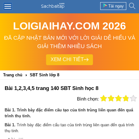
Tải ngay
LOIGIAIHAY.COM 2026
ĐÃ CẬP NHẬT BẢN MỚI VỚI LỜI GIẢI DỄ HIỂU VÀ
GIẢI THÊM NHIỀU SÁCH
XEM CHI TIẾT
Trang chủ
SBT Sinh lớp 8
Bài 1,2,3,4,5 trang 140 SBT Sinh học 8
Bình chọn:
Bài 1. Trình bày đặc điểm cấu tạo của tinh trùng liên quan đến quá
trình thụ tinh.
Bài 1.
Trình bày đặc điểm cấu tạo của tinh trùng liên quan đến quá trình
thụ tinh
.