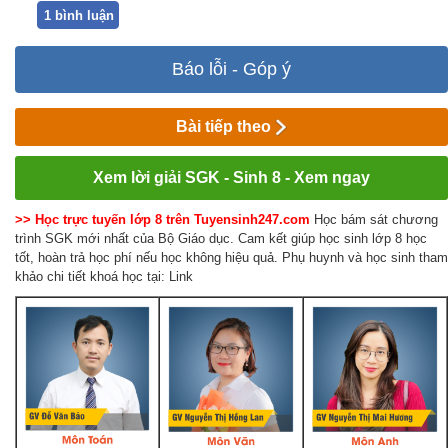
1 bình luận
Báo lỗi - Góp ý
Bài tiếp theo
Xem lời giải SGK - Sinh 8 - Xem ngay
>> Học trực tuyến lớp 8 trên Tuyensinh247.com
Học bám sát chương
trình SGK mới nhất của Bộ Giáo dục. Cam kết giúp học sinh lớp 8 học
tốt, hoàn trả học phí nếu học không hiệu quả. Phụ huynh và học sinh tham
khảo chi tiết khoá học tại: Link