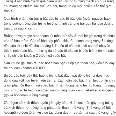
Trứng được hình thành qua giảm phân. Trứng trưởng thành chín và rụng
chỉ mang bộ nhiễm sắc thể đơn bội, trong đó có một nhiễm sắc thể giới
tính X.
Quá trình phát triển trứng bắt đầu từ các tế bào gốc (noãn nguyên bào)
trong buồng trứng đến trứng trưởng thành và rụng trải qua hai giai đoạn :
trước và sau khi sinh.
Buồng trứng được hình thành từ tuần thứ bảy ở thai bé gái trong đó chứa
các tế bào mầm. Các tế bào này phân chia rất nhanh trong vòng 5 tháng
đầu của thai nhi để cho khoảng 6-7 triệu tế bào mới, về sau sẽ chuyển
thành noãn bào bậc I, nhưng đa số các tế bào đó bị tiêu biến nên khi sắp
sinh, chỉ còn khoảng 2 triệu noãn bào bậc I.
Sau khi bé gái sinh ra, các noãn bào bậc I tiếp tục thoái hoá, đến tuổi dậy
thì chỉ còn khoảng 400 000.
Bước vào tuổi dậy thì, buồng trứng bắt đầu hoạt động trở lại dưới tác
dụng của FSH do tuyến yên tiết ra. Các noãn bào bậc I lần lượt phân chia
giảm phân để thành noãn bào bậc II nằm trong nang trứng
Nang mỗi ngày
.
một lớn, các tế bào noãn (bao nang) càng ngày càng tiết nhiều ơstrôgen
(gọi là hoocmôn buồng trứng).
Ơstrôgen sẽ kích thích tuyến yên gây tiết LH là hoocmôn gây rụng trứng
và kích thích nơi trứng rụng phát triển thành thể vàng. Thể vàng sẽ tiết
hoocmôn prôgestêrôn vừa có tác dụng duy trì sự tồn tại của thể vàng, gây