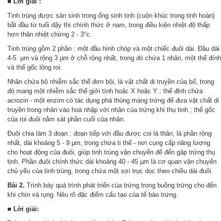
■ Lời giải :
Tinh trùng được sản sinh trong ống sinh tinh (cuộn khúc trong tinh hoàn)
bắt đầu từ tuổi dậy thì chính thức ở nam, trong điều kiện nhiệt độ thấp
hơn thân nhiệt chừng 2 - 3°c.
Tinh trùng gồm 2 phần : một đầu hình chóp và một chiếc đuôi dài. Đầu dài
4-5 µm và rộng 3 µm ở chỗ rộng nhất, trong đó chứa 1 nhân, một thể đính
và thể gốc lông roi.
Nhân chứa bộ nhiễm sắc thể đơn bội, là vật chất di truyền của bố, trong
đó mang một nhiễm sắc thể giới tính hoặc X hoặc Y ; thế đỉnh chứa
acrozin - một enzim có tác dụng phá thủng màng trứng để đưa vật chất di
truyền trong nhân vào hoà nhập với nhân của trứng khi thụ tinh ; thể gốc
của roi đuôi nằm sát phần cuối của nhân.
Đuôi chia làm 3 đoạn : đoạn tiếp với đầu được coi là thân, là phần rộng
nhất, dài khoảng 5 - 9 µm, trong chứa ti thể - nơi cung cấp năng lượng
cho hoạt động của đuôi, giúp tinh trùng vận chuyển để đến gặp trứng thụ
tinh. Phần đuôi chính thức dài khoảng 40 - 45 µm là cơ quan vận chuyển
chủ yếu của tinh trùng, trong chứa một sợi trục dọc theo chiều dài đuôi.
Bài 2.
Trình bày quá trình phát triển cùa trứng trong buồng trứng cho đến
khi chín và rụng
Nêu rõ đặc điểm cấu tạo của tế bào trứng.
.
■
Lời giải: