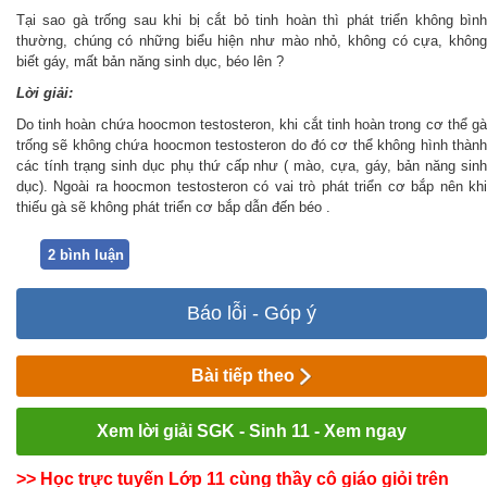
Tại sao gà trống sau khi bị cắt bỏ tinh hoàn thì phát triển không bình
thường, chúng có những biểu hiện như mào nhỏ, không có cựa, không
biết gáy, mất bản năng sinh dục, béo lên ?
Lời giải:
Do tinh hoàn chứa hoocmon testosteron, khi cắt tinh hoàn trong cơ thể gà
trống sẽ không chứa hoocmon testosteron do đó cơ thể không hình thành
các tính trạng sinh dục phụ thứ cấp như ( mào, cựa, gáy, bản năng sinh
dục). Ngoài ra hoocmon testosteron có vai trò phát triển cơ bắp nên khi
thiếu gà sẽ không phát triển cơ bắp dẫn đến béo .
2 bình luận
Báo lỗi - Góp ý
Bài tiếp theo
Xem lời giải SGK - Sinh 11 - Xem ngay
>> Học trực tuyến Lớp 11 cùng thầy cô giáo giỏi trên