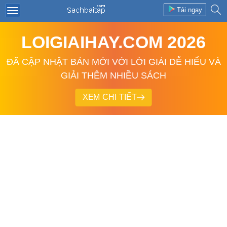
Tải ngay
LOIGIAIHAY.COM 2026
ĐÃ CẬP NHẬT BẢN MỚI VỚI LỜI GIẢI DỄ HIỂU VÀ
GIẢI THÊM NHIỀU SÁCH
XEM CHI TIẾT