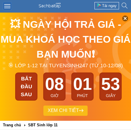
Tải ngay
💥 NGÀY HỘI TRẢ GIÁ -
MUA KHOÁ HỌC THEO GIÁ
BẠN MUỐN❗
🎯 LỚP 1-12 TẠI TUYENSINH247 (TỪ 10-12/08)
08
01
53
BẮT
ĐẦU
SAU
GIỜ
PHÚT
GIÂY
XEM CHI TIẾT
Trang chủ
SBT Sinh lớp 11