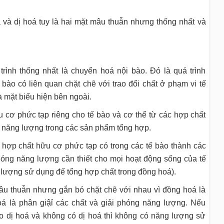
 và dị hoá tuy là hai mặt mâu thuẫn nhưng thống nhất và
rình thống nhất là chuyển hoá nội bào. Đó là quá trình
bào có liên quan chặt chẽ với trao đổi chất ở phạm vi tế
là mặt biểu hiện bên ngoài.
u cơ phức tạp riêng cho tế bào và cơ thể từ các hợp chất
ỹ năng lượng trong các sản phẩm tổng hợp.
ác hợp chất hữu cơ phức tạp có trong các tế bào thành các
hóng năng lượng cần thiết cho mọi hoạt động sống của tế
g lượng sử dụng đế tổng hợp chất trong đồng hoá).
mâu thuẫn nhưng gắn bó chặt chẽ với nhau vì đồng hoá là
hoá là phân giậỉ các chất và giải phóng năng lượng. Nếu
ho dị hoá và không có dị hoá thì không có năng lượng sử