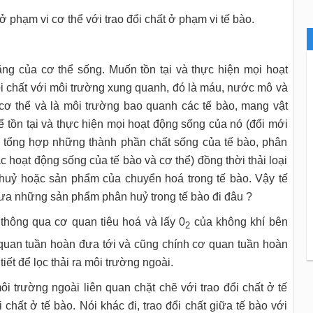
ở phạm vi cơ thể với trao đổi chất ở phạm vi tế bào.
ăng của cơ thể sống. Muốn tồn tại và thực hiện mọi hoạt
ổi chất với môi trường xung quanh, đó là máu, nước mô và
 cơ thể và là môi trường bao quanh các tế bào, mang vật
hể tồn tại và thực hiện mọi hoạt động sống của nó (đổi mới
i, tổng hợp những thành phần chất sống của tế bào, phân
c hoạt động sống của tế bào và cơ thể) đồng thời thải loại
huỷ hoặc sản phẩm của chuyển hoá trong tế bào. Vậy tế
đưa những sản phẩm phân huỷ trong tế bào đi đâu ?
thông qua cơ quan tiêu hoá và lấy 0
của không khí bên
2
uan tuần hoàn đưa tới và cũng chính cơ quan tuần hoàn
iết để lọc thải ra môi trường ngoài.
ôi trường ngoài liên quan chặt chẽ với trao đổi chất ở tế
chất ở tế bào. Nói khác đi, trao đổi chất giữa tế bào với