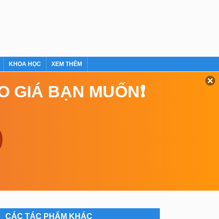
KHOA HỌC
XEM THÊM
EO GIÁ BẠN MUỐN❗
CÁC TÁC PHẨM KHÁC