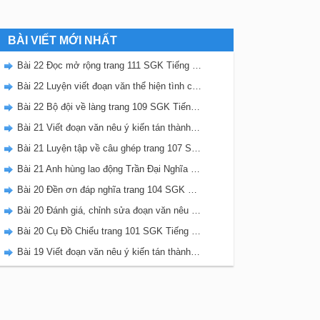
BÀI VIẾT MỚI NHẤT
Bài 22 Đọc mở rộng trang 111 SGK Tiếng Việt 5 Kết nối tri thức tập 2
Bài 22 Luyện viết đoạn văn thể hiện tình cảm, cảm xúc về một sự việc trang 111 SGK Tiếng Việt 5 Kết nối tri thức tập 2
Bài 22 Bộ đội về làng trang 109 SGK Tiếng Việt 5 Kết nối tri thức tập 2
Bài 21 Viết đoạn văn nêu ý kiến tán thành một sự việc, hiện tượng (Bài viết số 2) trang 108 SGK Tiếng Việt 5 Kết nối tri thức tập 2
Bài 21 Luyện tập về câu ghép trang 107 SGK Tiếng Việt 5 Kết nối tri thức tập 2
Bài 21 Anh hùng lao động Trần Đại Nghĩa trang 106 SGK Tiếng Việt 5 Kết nối tri thức tập 2
Bài 20 Đền ơn đáp nghĩa trang 104 SGK Tiếng Việt 5 Kết nối tri thức tập 2
Bài 20 Đánh giá, chỉnh sửa đoạn văn nêu ý kiến tán thành một sự vật, hiện tượng trang 103 SGK Tiếng Việt 5 Kết nối tri thức tập 2
Bài 20 Cụ Đồ Chiểu trang 101 SGK Tiếng Việt 5 Kết nối tri thức tập 2
Bài 19 Viết đoạn văn nêu ý kiến tán thành một sự việc, hiện tượng (Bài viết số 1) trang 100 SGK Tiếng Việt 5 Kết nối tri thức tập 2