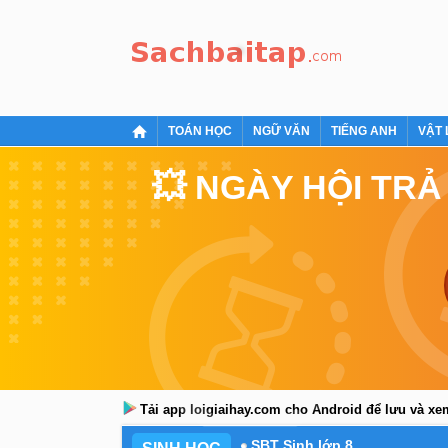
TOÁN HỌC
NGỮ VĂN
TIẾNG ANH
VẬT 
💥 NGÀY HỘI TRẢ
Tải app loigiaihay.com cho Android để lưu và x
SBT Sinh lớp 8