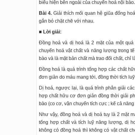
biểu hiện bên ngoài của chuyển hoá nội bào.
Bài 4.
Giải thích mối quan hệ giũa đổng hoá
gắn bó chặt chẽ với nhau.
■
Lời giải:
Đồng hoá và dị hoá là 2 mặt của một quá t
chuyển hoá vật chất và năng lượng trong tế 
bào và là mặt bản chất mà trao đổi chất, chỉ 
Đồng hoá là quá trình tổng hợp các chất hữ
đơn giản do máu mang tới, đồng thời tích lu
Dị hoá, ngược lại, là quá trình phân giải c
hợp chất hữu cơ đơn giản đồng thời giải p
bào (co cơ, vận chuyển tích cực ; kể cả năn
Như vậy, đồng hoá và dị hoá tuy là 2 mặt 
tổng hợp chất và tích luỹ năng lượng, dị 
không có đồng hoá thì không có vật chất c