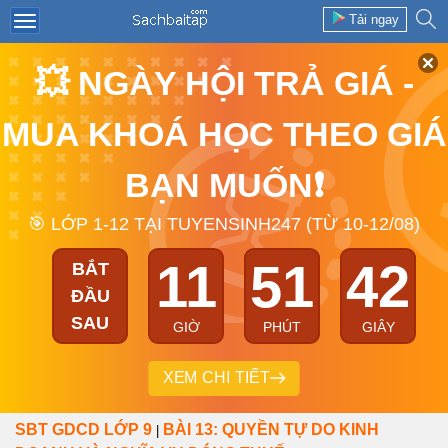
Tải ngay
💥 NGÀY HỘI TRẢ GIÁ -
MUA KHOÁ HỌC THEO GIÁ
BẠN MUỐN❗
🎯 LỚP 1-12 TẠI TUYENSINH247 (TỪ 10-12/08)
11
51
42
BẮT
ĐẦU
SAU
GIỜ
PHÚT
GIÂY
XEM CHI TIẾT
SBT GDCD LỚP 9
BÀI 13: QUYỀN TỰ DO KINH
|