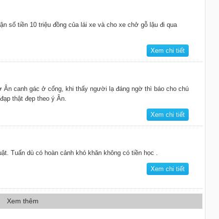
n số tiền 10 triệu đồng của lái xe và cho xe chở gỗ lậu đi qua
Xem chi tiết
 Ân canh gác ở cổng, khi thấy người lạ đáng ngờ thì báo cho chú
ạp thật đẹp theo ý Ân.
Xem chi tiết
uật. Tuấn dù có hoàn cảnh khó khăn không có tiền học .
Xem chi tiết
Xem thêm