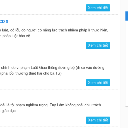
Xem chi tiết
DCD 9
p luật, có lỗi, do người có năng lực trách nhiệm pháp lí thực hiện,
 pháp luật bảo vệ.
Xem chi tiết
 chính do vi phạm Luật Giao thông đường bộ (đi xe vào đường
phải bồi thường thiệt hại cho bà Tư).
Xem chi tiết
hải là tội phạm nghiêm trọng. Tuy Lâm không phải chịu trách
 giáo dục.
Xem chi tiết