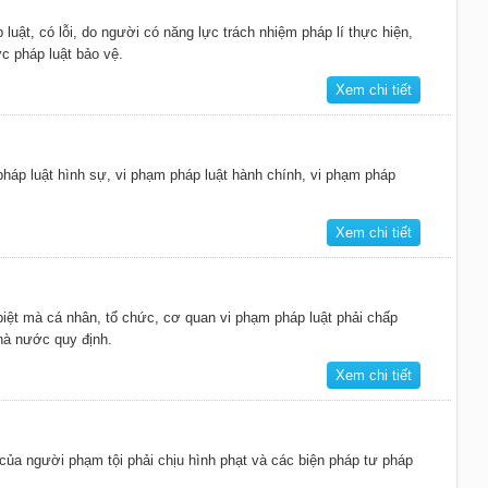
p luật, có lỗi, do người có năng lực trách nhiệm pháp lí thực hiện,
c pháp luật bảo vệ.
Xem chi tiết
́p luật hình sự, vi phạm pháp luật hành chính, vi phạm pháp
Xem chi tiết
biệt mà cá nhân, tổ chức, cơ quan vi phạm pháp luật phải chấp
hà nước quy định.
Xem chi tiết
của người phạm tội phải chịu hình phạt và các biện pháp tư pháp