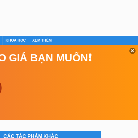
KHOA HỌC
XEM THÊM
EO GIÁ BẠN MUỐN❗
CÁC TÁC PHẨM KHÁC