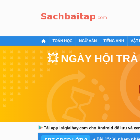
TOÁN HỌC
NGỮ VĂN
TIẾNG ANH
VẬT 
💥 NGÀY HỘI TRẢ
Tải app loigiaihay.com cho Android để lưu và x
Bài 15: Vi phạm phá