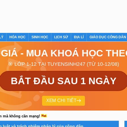
LÝ
HÓA HỌC
SINH HỌC
LỊCH SỬ
ĐỊA LÍ
GIÁO DỤC CÔNG DÂN
 GIÁ - MUA KHOÁ HỌC TH
🎯 LỚP 1-12 TẠI TUYENSINH247 (TỪ 10-12/08)
BẮT ĐẦU SAU 1 NGÀY
XEM CHI TIẾT
em mà không cần mạng!
p luật và trách nhiệm pháp lý của công dân