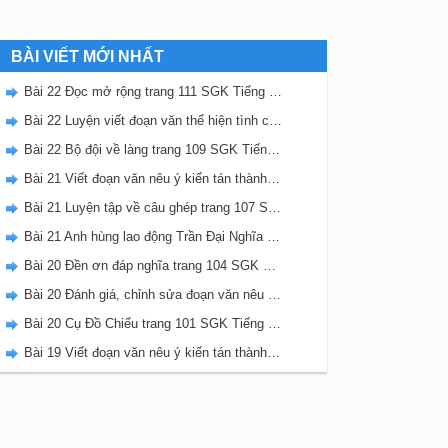
BÀI VIẾT MỚI NHẤT
Bài 22 Đọc mở rộng trang 111 SGK Tiếng Việt 5 Kết nối tri thức tập 2
Bài 22 Luyện viết đoạn văn thể hiện tình cảm, cảm xúc về một sự việc trang 111 SGK Tiếng Việt 5 Kết nối tri thức tập 2
Bài 22 Bộ đội về làng trang 109 SGK Tiếng Việt 5 Kết nối tri thức tập 2
Bài 21 Viết đoạn văn nêu ý kiến tán thành một sự việc, hiện tượng (Bài viết số 2) trang 108 SGK Tiếng Việt 5 Kết nối tri thức tập 2
Bài 21 Luyện tập về câu ghép trang 107 SGK Tiếng Việt 5 Kết nối tri thức tập 2
Bài 21 Anh hùng lao động Trần Đại Nghĩa trang 106 SGK Tiếng Việt 5 Kết nối tri thức tập 2
Bài 20 Đền ơn đáp nghĩa trang 104 SGK Tiếng Việt 5 Kết nối tri thức tập 2
Bài 20 Đánh giá, chỉnh sửa đoạn văn nêu ý kiến tán thành một sự vật, hiện tượng trang 103 SGK Tiếng Việt 5 Kết nối tri thức tập 2
Bài 20 Cụ Đồ Chiểu trang 101 SGK Tiếng Việt 5 Kết nối tri thức tập 2
Bài 19 Viết đoạn văn nêu ý kiến tán thành một sự việc, hiện tượng (Bài viết số 1) trang 100 SGK Tiếng Việt 5 Kết nối tri thức tập 2