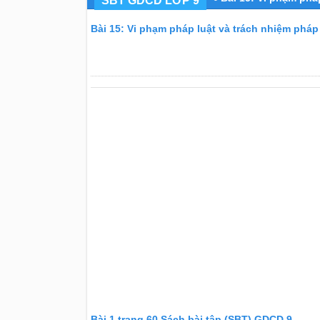
SBT GDCD LỚP 9
Bài 15: Vi phạm pháp luật và trách nhiệm phá
Bài 1 trang 60 Sách bài tập (SBT) GDCD 9