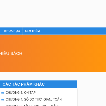
KHOA HỌC
XEM THÊM
NHIỀU SÁCH
CÁC TÁC PHẨM KHÁC
CHƯƠNG 5. ÔN TẬP
CHƯƠNG 4. SỐ ĐO THỜI GIAN. TOÁN CHUYỂN ĐỘNG ĐỀU