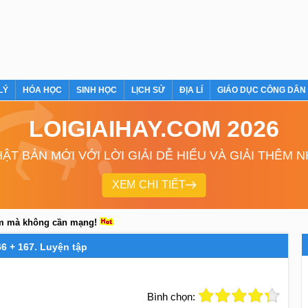
LÝ
HÓA HỌC
SINH HỌC
LỊCH SỬ
ĐỊA LÍ
GIÁO DỤC CÔNG DÂN
LOIGIAIHAY.COM 2026
ẬT BẢN MỚI VỚI LỜI GIẢI DỄ HIỂU VÀ GIẢI THÊM 
XEM CHI TIẾT
em mà không cần mạng!
66 + 167. Luyện tập
Bình chọn: