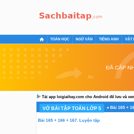
TOÁN HỌC
NGỮ VĂN
TIẾNG ANH
VẬT 
ĐÃ CẬP NH
Tải app loigiaihay.com cho Android để lưu và x
Bài 165 + 1
VỞ BÀI TẬP TOÁN LỚP 5
Bài 165 + 166 + 167. Luyện tập