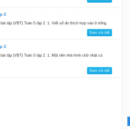
ập 2
 bài tập (VBT) Toán 5 tập 2. 1. Viết số đo thích hợp vào ô trống
Xem chi tiết
ập 2
ở bài tập (VBT) Toán 5 tập 2. 1. Một nền nhà hình chữ nhật có
Xem chi tiết