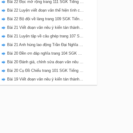
Bài 22 Đọc mở rộng trang 111 SGK Tiếng Việt 5 Kết nối tri thức tập 2
Bài 22 Luyện viết đoạn văn thể hiện tình cảm, cảm xúc về một sự việc trang 111 SGK Tiếng Việt 5 Kết nối tri thức tập 2
Bài 22 Bộ đội về làng trang 109 SGK Tiếng Việt 5 Kết nối tri thức tập 2
Bài 21 Viết đoạn văn nêu ý kiến tán thành một sự việc, hiện tượng (Bài viết số 2) trang 108 SGK Tiếng Việt 5 Kết nối tri thức tập 2
Bài 21 Luyện tập về câu ghép trang 107 SGK Tiếng Việt 5 Kết nối tri thức tập 2
Bài 21 Anh hùng lao động Trần Đại Nghĩa trang 106 SGK Tiếng Việt 5 Kết nối tri thức tập 2
Bài 20 Đền ơn đáp nghĩa trang 104 SGK Tiếng Việt 5 Kết nối tri thức tập 2
Bài 20 Đánh giá, chỉnh sửa đoạn văn nêu ý kiến tán thành một sự vật, hiện tượng trang 103 SGK Tiếng Việt 5 Kết nối tri thức tập 2
Bài 20 Cụ Đồ Chiểu trang 101 SGK Tiếng Việt 5 Kết nối tri thức tập 2
Bài 19 Viết đoạn văn nêu ý kiến tán thành một sự việc, hiện tượng (Bài viết số 1) trang 100 SGK Tiếng Việt 5 Kết nối tri thức tập 2