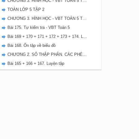
CHƯƠNG 3. HÌNH HỌC - VBT TOÁN 5 TẬP 2
TOÁN LỚP 5 TẬP 2
CHƯƠNG 3. HÌNH HỌC - VBT TOÁN 5 TẬP 1
Bài 175. Tự kiểm tra - VBT Toán 5
Bài 169 + 170 + 171 + 172 + 173 + 174. Luyện tập chung
Bài 168. Ôn tập về biểu đồ
CHƯƠNG 2. SỐ THẬP PHÂN. CÁC PHÉP TÍNH VỚI SỐ THẬP PHÂN
Bài 165 + 166 + 167. Luyện tập