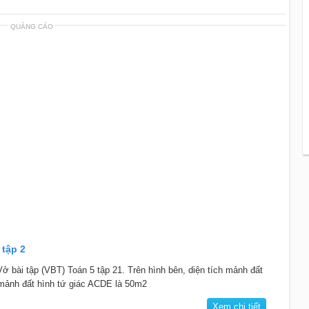
QUẢNG CÁO
 tập 2
 Vở bài tập (VBT) Toán 5 tập 21. Trên hình bên, diện tích mảnh đất
 mảnh đất hình tứ giác ACDE là 50m2
Xem chi tiết