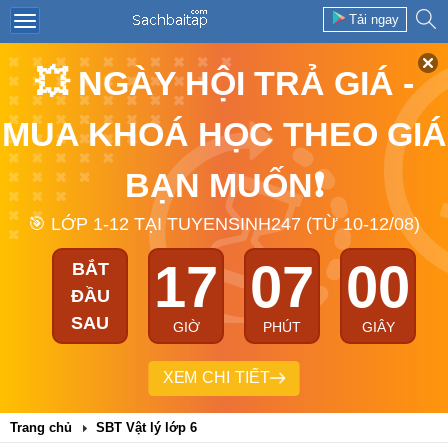
Tải ngay
💥 NGÀY HỘI TRẢ GIÁ -
MUA KHOÁ HỌC THEO GIÁ
BẠN MUỐN❗
🎯 LỚP 1-12 TẠI TUYENSINH247 (TỪ 10-12/08)
17
07
00
BẮT
ĐẦU
SAU
GIỜ
PHÚT
GIÂY
XEM CHI TIẾT
Trang chủ
SBT Vật lý lớp 6