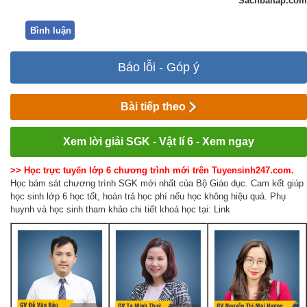
Sachbaitap.com
Bình luận
Báo lỗi - Góp ý
Bài tiếp theo
Xem lời giải SGK - Vật lí 6 - Xem ngay
>> Học trực tuyến lớp 6 chương trình mới trên Tuyensinh247.com.
Học bám sát chương trình SGK mới nhất của Bộ Giáo dục. Cam kết giúp
học sinh lớp 6 học tốt, hoàn trả học phí nếu học không hiệu quả. Phụ
huynh và học sinh tham khảo chi tiết khoá học tại: Link