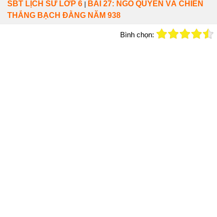
SBT LỊCH SỬ LỚP 6
BÀI 27: NGÔ QUYỀN VÀ CHIẾN
|
THẮNG BẠCH ĐẰNG NĂM 938
Bình chọn: