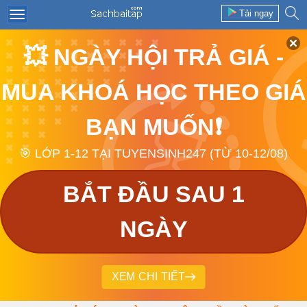
Tải ngay
💥 NGÀY HỘI TRẢ GIÁ -
MUA KHOÁ HỌC THEO GIÁ
BẠN MUỐN❗
🎯 LỚP 1-12 TẠI TUYENSINH247 (TỪ 10-12/08)
BẮT ĐẦU SAU 1
NGÀY
XEM CHI TIẾT