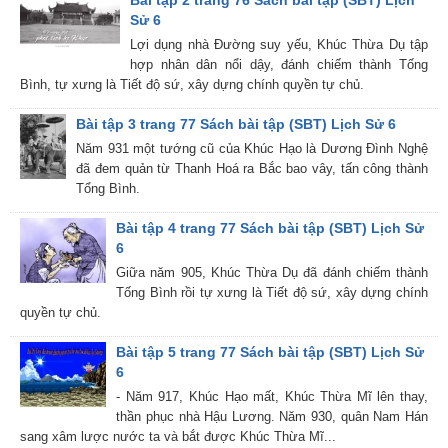
Bài tập 2 trang 76 Sách bài tập (SBT) Lịch
Sử 6
Lợi dụng nhà Đường suy yếu, Khúc Thừa Dụ tập
hợp nhân dân nổi dậy, đánh chiếm thành Tống
Bình, tự xưng là Tiết độ sứ, xây dựng chính quyền tự chủ.
Bài tập 3 trang 77 Sách bài tập (SBT) Lịch Sử 6
Năm 931 một tướng cũ của Khúc Hạo là Dương Đình Nghệ
đã đem quản từ Thanh Hoá ra Bắc bao vây, tấn công thành
Tổng Bình.
Bài tập 4 trang 77 Sách bài tập (SBT) Lịch Sử
6
Giữa năm 905, Khúc Thừa Dụ đã đánh chiếm thành
Tống Bình rồi tự xưng là Tiết độ sứ, xây dựng chính
quyền tự chủ.
Bài tập 5 trang 77 Sách bài tập (SBT) Lịch Sử
6
- Năm 917, Khúc Hạo mất, Khúc Thừa Mĩ lên thay,
thần phục nhà Hậu Lương. Năm 930, quân Nam Hán
sang xâm lược nước ta và bắt được Khúc Thừa Mĩ...