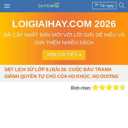
Tải ngay
LOIGIAIHAY.COM 2026
ĐÃ CẬP NHẬT BẢN MỚI VỚI LỜI GIẢI DỄ HIỂU VÀ
GIẢI THÊM NHIỀU SÁCH
XEM CHI TIẾT
SBT LỊCH SỬ LỚP 6
BÀI 26: CUỘC ĐẤU TRANH
|
GIÀNH QUYỀN TỰ CHỦ CỦA HỌ KHÚC, HỌ DƯƠNG
Bình chọn: