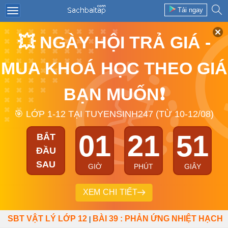
Tải ngay
💥 NGÀY HỘI TRẢ GIÁ -
MUA KHOÁ HỌC THEO GIÁ
BẠN MUỐN❗
🎯 LỚP 1-12 TẠI TUYENSINH247 (TỪ 10-12/08)
01
21
51
BẮT
ĐẦU
SAU
GIỜ
PHÚT
GIÂY
XEM CHI TIẾT
SBT VẬT LÝ LỚP 12
BÀI 39 : PHẢN ỨNG NHIỆT HẠCH
|