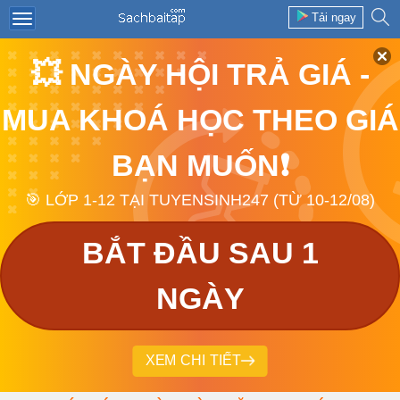
Tải ngay
💥 NGÀY HỘI TRẢ GIÁ -
MUA KHOÁ HỌC THEO GIÁ
BẠN MUỐN❗
🎯 LỚP 1-12 TẠI TUYENSINH247 (TỪ 10-12/08)
BẮT ĐẦU SAU 1
NGÀY
XEM CHI TIẾT