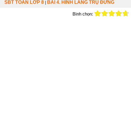
SBT TOÁN LỚP 8
BÀI 4. HÌNH LĂNG TRỤ ĐỨNG
|
Bình chọn: