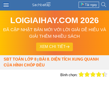
Tải ngay
LOIGIAIHAY.COM 2026
ĐÃ CẬP NHẬT BẢN MỚI VỚI LỜI GIẢI DỄ HIỂU VÀ
GIẢI THÊM NHIỀU SÁCH
XEM CHI TIẾT
SBT TOÁN LỚP 8
BÀI 8. DIỆN TÍCH XUNG QUANH
|
CỦA HÌNH CHÓP ĐỀU
Bình chọn: