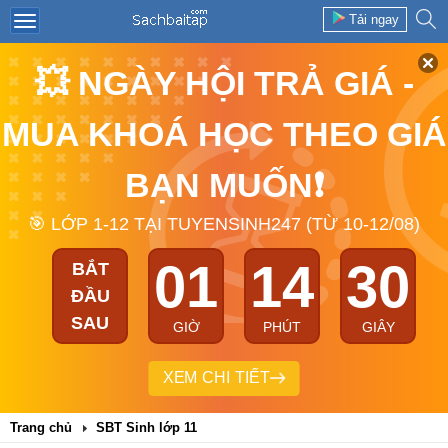
Tải ngay
💥 NGÀY HỘI TRẢ GIÁ -
MUA KHOÁ HỌC THEO GIÁ
BẠN MUỐN❗
🎯 LỚP 1-12 TẠI TUYENSINH247 (TỪ 10-12/08)
01
14
30
BẮT
ĐẦU
SAU
GIỜ
PHÚT
GIÂY
XEM CHI TIẾT
Trang chủ
SBT Sinh lớp 11