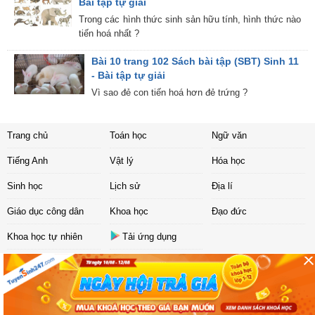
Bài tập tự giải
Trong các hình thức sinh sản hữu tính, hình thức nào
tiến hoá nhất ?
Bài 10 trang 102 Sách bài tập (SBT) Sinh 11
- Bài tập tự giải
Vì sao đẻ con tiến hoá hơn đẻ trứng ?
Trang chủ
Toán học
Ngữ văn
Tiếng Anh
Vật lý
Hóa học
Sinh học
Lịch sử
Địa lí
Giáo dục công dân
Khoa học
Đạo đức
Khoa học tự nhiên
Tải ứng dụng
Liên hệ
|
Chính sách
Copyright ©
2017 Sachbaitap.com