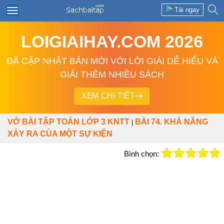
Tải ngay
LOIGIAIHAY.COM 2026
ĐÃ CẬP NHẬT BẢN MỚI VỚI LỜI GIẢI DỄ HIỂU VÀ
GIẢI THÊM NHIỀU SÁCH
XEM CHI TIẾT
VỞ BÀI TẬP TOÁN LỚP 3 KNTT
BÀI 74. KHẢ NĂNG
|
XẢY RA CỦA MỘT SỰ KIỆN
Bình chọn: