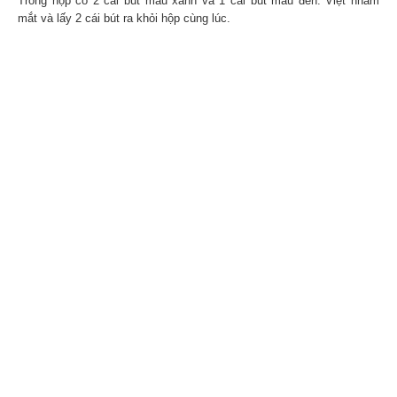
Trong hộp có 2 cái bút màu xanh và 1 cái bút màu đen. Việt nhắm
mắt và lấy 2 cái bút ra khỏi hộp cùng lúc.