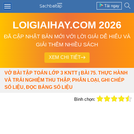
Tải ngay
LOIGIAIHAY.COM 2026
ĐÃ CẬP NHẬT BẢN MỚI VỚI LỜI GIẢI DỄ HIỂU VÀ
GIẢI THÊM NHIỀU SÁCH
XEM CHI TIẾT
VỞ BÀI TẬP TOÁN LỚP 3 KNTT
BÀI 75. THỰC HÀNH
|
VÀ TRẢI NGHIỆM THU THẬP, PHÂN LOẠI, GHI CHÉP
SỐ LIỆU, ĐỌC BẢNG SỐ LIỆU
Bình chọn: