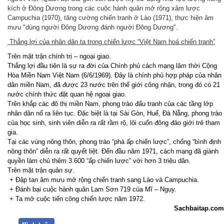
kích ở Đông Dương trong các cuộc hành quân mở rộng xâm lược
Campuchia (1970), tăng cường chiến tranh ở Lào (1971), thực hiện âm
mưu "dùng người Đông Dương đánh người Đông Dương".
Thắng lợi của nhân dân ta trong chiến lược “Việt Nam hoá chiến tranh”
Trên mặt trận chính trị – ngoại giao.
Thắng lợi đầu tiên là sự ra đời của Chính phủ cách mạng lâm thời Cộng
Hòa Miền Nam Việt Nam (6/6/1969). Đây là chính phủ hợp pháp của nhân
dân miền Nam, đã được 23 nước trên thế giới công nhận, trong đó có 21
nước chính thức đặt quan hệ ngoại giao.
Trên khắp các đô thị miền Nam, phong trào đấu tranh của các tầng lớp
nhân dân nổ ra liên tục. Đặc biệt là tại Sài Gòn, Huế, Đà Nẵng, phong trào
của học sinh, sinh viên diễn ra rất rầm rộ, lôi cuốn đông đảo giới trẻ tham
gia.
Tại các vùng nông thôn, phong trào “phá ấp chiến lược”, chống “bình định
nông thôn” diễn ra rất quyết liệt. Đến đầu năm 1971, cách mạng đã giành
quyền làm chủ thêm 3.600 “ấp chiến lược” với hơn 3 triệu dân.
Trên mặt trận quân sự.
+ Đập tan âm mưu mở rộng chiến tranh sang Lào và Campuchia.
+ Đánh bại cuộc hành quân Lam Sơn 719 của Mĩ – Ngụy.
+ Ta mở cuộc tiến công chiến lược năm 1972.
Sachbaitap.com