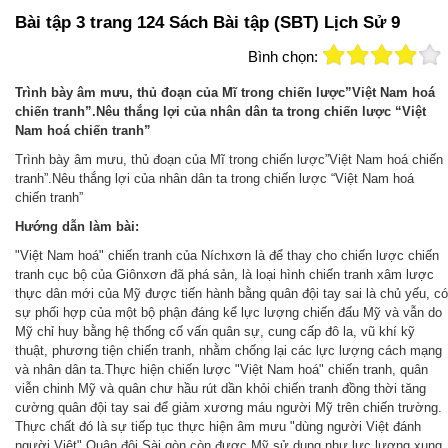
Bài tập 3 trang 124 Sách Bài tập (SBT) Lịch Sử 9
Bình chọn:
Trình bày âm mưu, thủ đoạn của Mĩ trong chiến lược”Việt Nam hoá
chiến tranh”.Nêu thắng lợi của nhân dân ta trong chiến lược “Việt
Nam hoá chiến tranh”
Trình bày âm mưu, thủ đoạn của Mĩ trong chiến lược”Việt Nam hoá chiến
tranh”.Nêu thắng lợi của nhân dân ta trong chiến lược “Việt Nam hoá
chiến tranh”
Hướng dẫn làm bài:
"Việt Nam hoá" chiến tranh của Níchxơn là để thay cho chiến lược chiến
tranh cục bộ của Giônxơn đã phá sản, là loại hình chiến tranh xâm lược
thực dân mới của Mỹ được tiến hành bằng quân đội tay sai là chủ yếu, có
sự phối hợp của một bộ phận đáng kể lực lượng chiến đấu Mỹ và vẫn do
Mỹ chỉ huy bằng hệ thống cố vấn quân sự, cung cấp đô la, vũ khí kỹ
thuật, phương tiện chiến tranh, nhằm chống lại các lực lượng cách mạng
và nhân dân ta.
Thực hiện chiến lược "Việt Nam hoá" chiến tranh, quân
viễn chinh Mỹ và quân chư hầu rút dần khỏi chiến tranh đồng thời tăng
cường quân đội tay sai để giảm xương máu người Mỹ trên chiến trường.
Thực chất đó là sự tiếp tục thực hiện âm mưu "dùng người Việt đánh
người Việt".Quân đội Sài gòn còn được Mỹ sử dụng như lực lượng xung