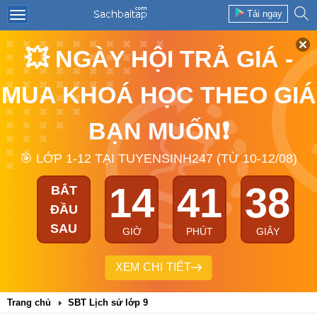
Tải ngay
💥 NGÀY HỘI TRẢ GIÁ -
MUA KHOÁ HỌC THEO GIÁ
BẠN MUỐN❗
🎯 LỚP 1-12 TẠI TUYENSINH247 (TỪ 10-12/08)
14
41
38
BẮT
ĐẦU
SAU
GIỜ
PHÚT
GIÂY
XEM CHI TIẾT
Trang chủ
SBT Lịch sử lớp 9