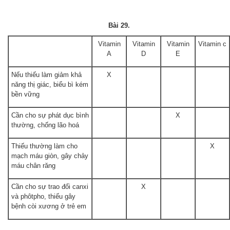
Bài 29.
Vitamin
Vitamin
Vitamin
Vitamin c
A
D
E
Nếu thiếu làm giảm khả
X
năng thị giác, biểu bì kém
bền vững
Cần cho sự phát dục bình
X
thường, chống lão hoá
Thiếu thường làm cho
X
mạch máu giòn, gây chảy
máu chân răng
Cần cho sự trao đổi canxi
X
và phôtpho, thiếu gây
bệnh còi xương ở trẻ em