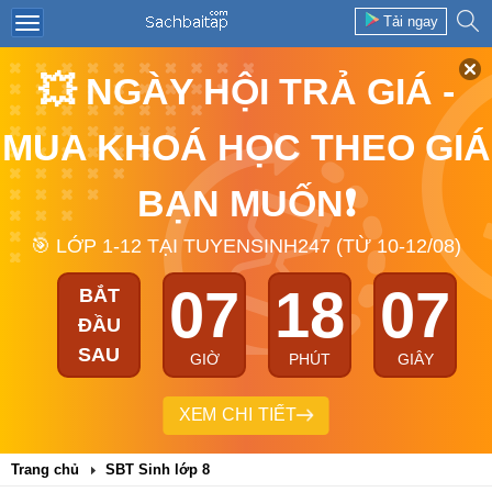
Tải ngay
💥 NGÀY HỘI TRẢ GIÁ -
MUA KHOÁ HỌC THEO GIÁ
BẠN MUỐN❗
🎯 LỚP 1-12 TẠI TUYENSINH247 (TỪ 10-12/08)
07
18
06
BẮT
ĐẦU
SAU
GIỜ
PHÚT
GIÂY
XEM CHI TIẾT
Trang chủ
SBT Sinh lớp 8