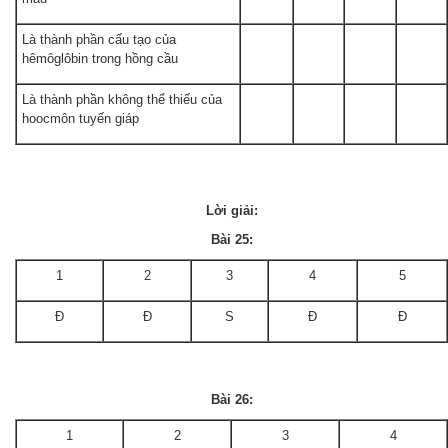
Là thành phần cấu tạo của
hêmôglôbin trong hồng cầu
Là thành phần không thể thiếu của
hoocmôn tuyến giáp
Lời giải:
Bài 25:
1
2
3
4
5
Đ
Đ
S
Đ
Đ
Bài 26:
1
2
3
4