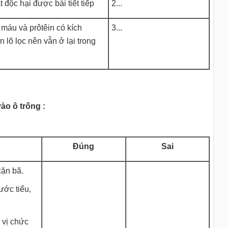
t độc hại được bài tiết tiếp
2...
 máu và prôtêin có kích
3...
 lõ lọc nên vẫn ở lại trong
ào ô trống :
Đúng
Sai
cặn bã.
ước tiểu,
 vị chức