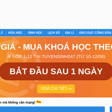
LÝ
HÓA HỌC
SINH HỌC
LỊCH SỬ
ĐỊA LÍ
GIÁO DỤC CÔNG DÂN
 GIÁ - MUA KHOÁ HỌC TH
🎯 LỚP 1-12 TẠI TUYENSINH247 (TỪ 10-12/08)
BẮT ĐẦU SAU 1 NGÀY
XEM CHI TIẾT
em mà không cần mạng!