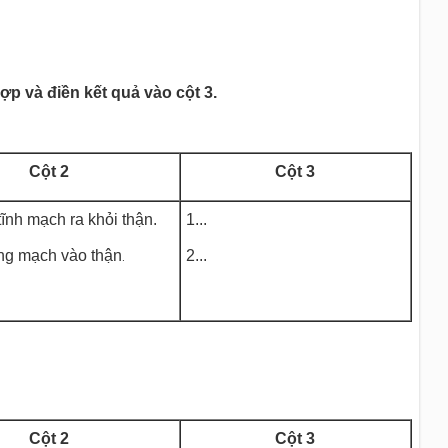
ợp và điền kết quả vào cột 3.
Cột 2
Cột 3
tĩnh mạch ra khỏi thận.
1...
ng mạch vào thận
2...
.
Cột 2
Cột 3