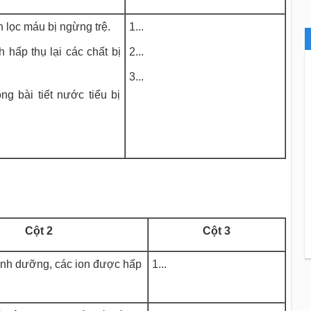
h lọc máu bị ngừng trệ.
1...
h hấp thụ lại các chất bị
2...
3...
ng bài tiết nước tiểu bị
Cột 2
Cột 3
dinh dưỡng, các ion được hấp
1...