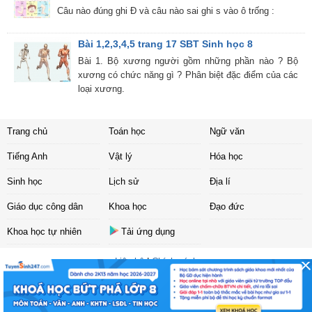
Câu nào đúng ghi Đ và câu nào sai ghi s vào ô trống :
Bài 1,2,3,4,5 trang 17 SBT Sinh học 8
Bài 1. Bộ xương người gồm những phần nào ? Bộ
xương có chức năng gì ? Phân biệt đặc điểm của các
loại xương.
Trang chủ
Toán học
Ngữ văn
Tiếng Anh
Vật lý
Hóa học
Sinh học
Lịch sử
Địa lí
Giáo dục công dân
Khoa học
Đạo đức
Khoa học tự nhiên
Tải ứng dụng
Liên hệ
|
Chính sách
Copyright ©
2017 Sachbaitap.com