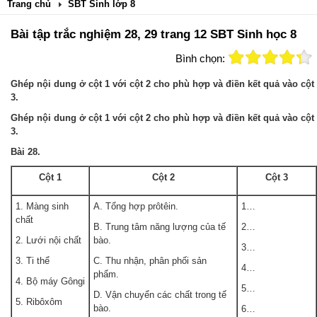
Trang chủ
SBT Sinh lớp 8
Bài tập trắc nghiệm 28, 29 trang 12 SBT Sinh học 8
Bình chọn:
Ghép nội dung ở cột 1 với cột 2 cho phù hợp và điền kết quả vào cột
3.
Ghép nội dung ở cột 1 với cột 2 cho phù hợp và điền kết quả vào cột
3.
Bài 28.
Cột 1
Cột 2
Cột 3
1. Màng sinh
A. Tổng hợp prôtêin.
1…
chất
B. Trung tâm năng lượng của tế
2…
2. Lưới nội chất
bào.
3…
3. Ti thể
C. Thu nhận, phân phối sản
4…
phẩm.
4. Bộ máy Gôngi
5…
D. Vận chuyển các chất trong tế
5. Ribôxôm
bào.
6…