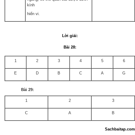
kính
hiển vi.
Lời giải:
Bài 28:
1
2
3
4
5
6
E
D
B
C
A
G
Bài 29:
1
2
3
C
A
B
Sachbaitap.com