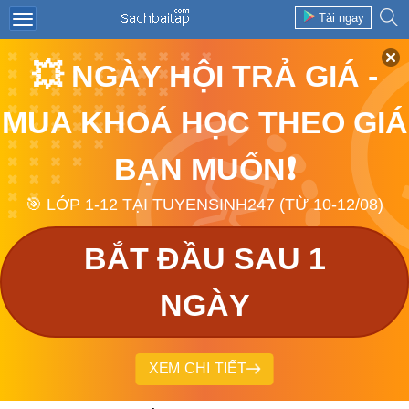
Tải ngay
💥 NGÀY HỘI TRẢ GIÁ -
MUA KHOÁ HỌC THEO GIÁ
BẠN MUỐN❗
🎯 LỚP 1-12 TẠI TUYENSINH247 (TỪ 10-12/08)
BẮT ĐẦU SAU 1
NGÀY
XEM CHI TIẾT