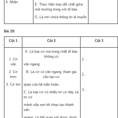
6. Nhân
E. Thực hiện trao đổi chất giữa
môi trường trong với tế bào.
G. Là nơi chứa thông tin di truyền
Bài 29:
Cột 1
Cột 2
Cột 3
A. Là loại cơ mà trong chất tế bào
không có
1. Cơ
1…
vân
vân ngang.
2. Cơ
B. Là cơ có vân ngang, tham gia
2…
trơn
cấu tạo cơ
3. Cơ tim
quan của hệ tuần hoàn.
3…
C. Là loại cơ có nhiều tơ cơ dày và
tơ cơ
mảnh xếp xen kẽ nhau tạo thành
vân
ngang, có thể quan sát được dưới