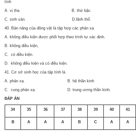
tính
A. vị tha B. thứ bậc.
C. sinh sản. D.lãnh thổ.
40. Bản năng của động vật là tập hợp các phản xạ
A. không điều kiện được phối hợp theo trình tự xác định.
B. không điều kiện,
C. có điều kiện.
D. không điều kiện và có điều kiện.
41. Cơ sở sinh học của tập tính là
A. phản xạ. B. hệ thần kinh
C. cung phản xạ. D. trung ương thần kinh.
ĐÁP ÁN
34
35
36
37
38
39
40
41
B
A
A
A
B
C
A
A