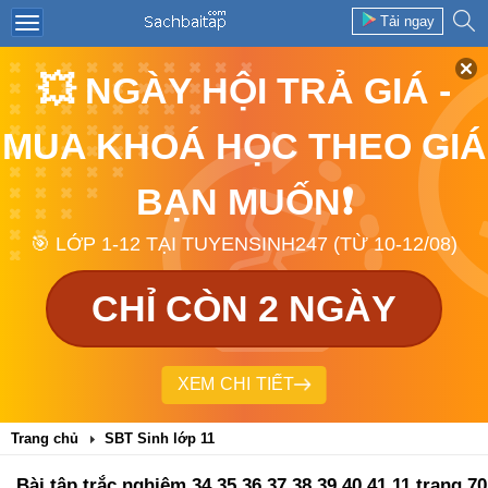
Tải ngay
💥 NGÀY HỘI TRẢ GIÁ -
MUA KHOÁ HỌC THEO GIÁ
BẠN MUỐN❗
🎯 LỚP 1-12 TẠI TUYENSINH247 (TỪ 10-12/08)
CHỈ CÒN 2 NGÀY
XEM CHI TIẾT
Trang chủ
SBT Sinh lớp 11
Bài tập trắc nghiệm 34,35,36,37,38,39,40,41 11 trang 70