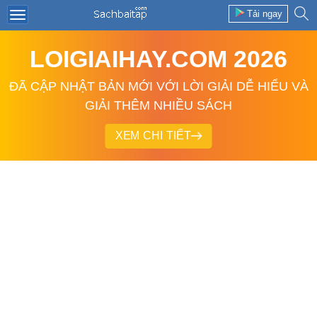
Tải ngay
LOIGIAIHAY.COM 2026
ĐÃ CẬP NHẬT BẢN MỚI VỚI LỜI GIẢI DỄ HIỂU VÀ
GIẢI THÊM NHIỀU SÁCH
XEM CHI TIẾT