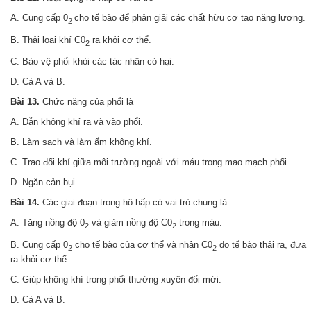
A. Cung cấp 0
cho tế bào để phân giải các chất hữu cơ tạo năng lượng.
2
B. Thải loại khí C0
ra khỏi cơ thể.
2
C. Bảo vệ phổi khỏi các tác nhân có hại.
D. Cả A và B.
Bài 13.
Chức năng của phổi là
A. Dẫn không khí ra và vào phổi.
B. Làm sạch và làm ấm không khí.
C. Trao đổi khí giữa môi trường ngoài với máu trong mao mạch phổi.
D. Ngăn cản bụi.
Bài 14.
Các giai đoạn trong hô hấp có vai trò chung là
A. Tăng nồng độ 0
và giảm nồng độ C0
trong máu.
2
2
B. Cung cấp 0
cho tế bào của cơ thể và nhận C0
do tế bào thải ra, đưa
2
2
ra khỏi cơ thể
.
C
.
Giúp không khí trong phổi thường xuyên đổi mới.
D. Cả A và B.