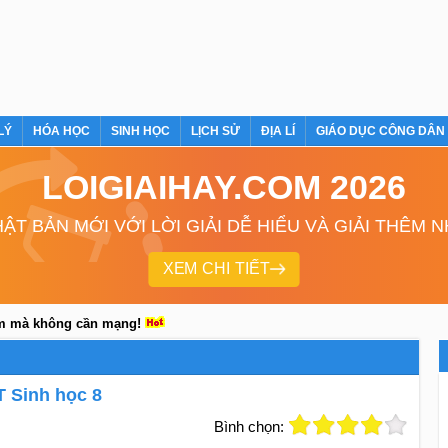
LÝ
HÓA HỌC
SINH HỌC
LỊCH SỬ
ĐỊA LÍ
GIÁO DỤC CÔNG DÂN
LOIGIAIHAY.COM 2026
ẬT BẢN MỚI VỚI LỜI GIẢI DỄ HIỂU VÀ GIẢI THÊM 
XEM CHI TIẾT
em mà không cần mạng!
T Sinh học 8
Bình chọn: