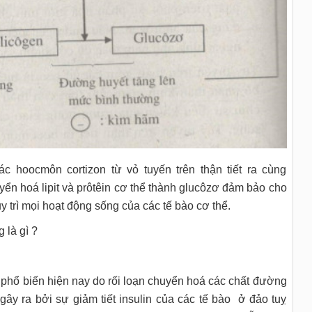
các hoocmôn cortizon từ vỏ tuyến trên thận tiết ra cùng
huyển hoá lipit và prôtêin cơ thể thành glucôzơ đảm bảo cho
 trì mọi hoạt động sống của các tế bào cơ thể.
là gì ?
phổ biến hiện nay do rối loạn chuyển hoá các chất đường
) gây ra bởi sự giảm tiết insulin của các tế bào ở đảo tuỵ