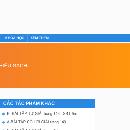
KHOA HỌC
XEM THÊM
NHIỀU SÁCH
CÁC TÁC PHẨM KHÁC
B- BÀI TẬP TỰ GIẢI trang 143 - SBT Sinh học 8
A-BÀI TẬP CÓ LỜI GIẢI trang 140