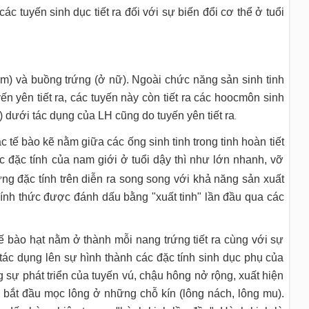
c tuyến sinh dục tiết ra đối với sự biến đổi cơ thể ở tuổi
m) và buồng trứng (ở nữ). Ngoài chức năng sản sinh tinh
n yên tiết ra, các tuyến này còn tiết ra các hoocmôn sinh
) dưới tác dụng của LH cũng do tuyến yên tiết ra
.
 tế bào kẽ nằm giữa các ống sinh tinh trong tinh hoàn tiết
c đặc tính của nam giới ở tuổi dậy thì như lớn nhanh, vỡ
ng đặc tính trên diễn ra song song với khả năng sản xuất
 chính thức được đánh dấu bằng "xuất tinh" lần đầu qua các
ế bào hạt nằm ở thành mỗi nang trứng tiết ra cùng với sự
 tác dụng lên sự hình thành các đặc tính sinh dục phụ của
g sự phát triển của tuyến vú, chậu hông nở rộng, xuất hiện
bắt đầu mọc lông ở những chỗ kín (lông nách, lông mu).