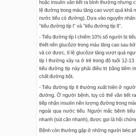
hoặc insulin vẫn tiết ra bình thường nhưng cá
lệ đường trong máu tăng cao vượt quá khả nă
nước tiểu có đường). Dựa vào nguyên nhân g
"tiểu đường típ I" và "tiểu đường típ II".
- Tiểu đường típ I chiếm 10% số người bị tiểu
thiết nên glucôzơ trong máu tăng cao sau bữ
và cơ được, tí lệ glucôzơ tăng vượt quá ngư
típ I thường xảy ra ở trẻ trong độ tuổi 12-
tiểu đường típ này phải điều trị bằng tiêm
chất đường bột.
- Tiểu đường típ II thường xuất hiện ở ngườ
đường. Ở người bệnh, tuỵ có thể vần tiết ra
tiếp nhận insulin nên lượng đường trong máu
ngoài qua nước tiểu
Người mắc bệnh tiểu 
.
nhanh (sút cân nhanh), được gọi là hội chứn
Bệnh còn thường gặp ở những người béo phì, 