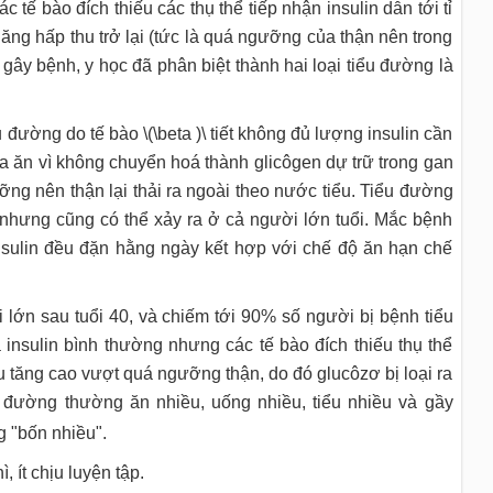
c tế bào đích thiếu các thụ thể tiếp nhận insulin dẫn tới tỉ
ng hấp thu trở lại (tức là quá ngưỡng của thận nên trong
ây bệnh, y học đã phân biệt thành hai loại tiểu đường là
 đường do tế bào \(\beta )\ tiết không đủ lượng insulin cần
a ăn vì không chuyển hoá thành glicôgen dự trữ trong gan
ỡng nên thận lại thải ra ngoài theo nước tiểu. Tiểu đường
13 nhưng cũng có thể xảy ra ở cả người lớn tuổi. Mắc bệnh
 insulin đều đặn hằng ngày kết hợp với chế độ ăn hạn chế
i lớn sau tuổi 40, và chiếm tới 90% số người bị bệnh tiểu
 insulin bình thường nhưng các tế bào đích thiếu thụ thể
 tăng cao vượt quá ngưỡng thận, do đó glucôzơ bị loại ra
đường thường ăn nhiều, uống nhiều, tiểu nhiều và gầy
g "bốn nhiều".
ít chịu luyện tập.