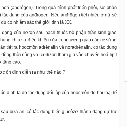
hoá (anđrôgen). Trong quá trình phát triển phôi, sự phân
ới tác dụng của anđrôgen. Nếu anđrôgen tiết nhiều ở nữ sẽ
ù có nhiễm sắc thê giới tính là XX.
ến dạng của nơron sau hạch thuộc bộ phận thần kinh giao
, chúng chịu sự điều khiển của trung ương giao cảm ở sừng
ận tiết ra hoocmôn ađrênalin và norađrênalin, có tác dụng
đồng thời cùng với cortizon tham gia vào chuyển hoá lipit
ơ tăng cao.
c ổn định diễn ra như thế nào ?
n định là do tác dụng đối lập của hoocmôn do hai loại tế
à sau bữa ăn, có tác dụng biến glucôzơ thành dạng dự trữ
cơ.