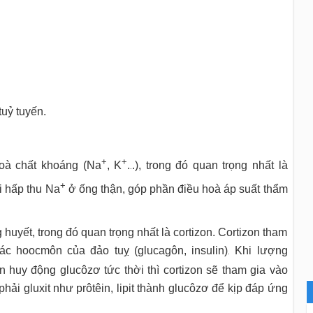
tuỷ tuyến.
+
+
hoà chất khoáng (Na
, K
.
.), trong đó quan trọng nhất là
.
+
i hấp thu Na
ở ống thận, góp phần điều hoà áp suất thẩm
uyết, trong đó quan trọng nhất là cortizon. Cortizon tham
c hoocmôn của đảo tuỵ (glucagôn, insulin)
Khi lượng
.
n huy động glucôzơ tức thời thì cortizon sẽ tham gia vào
ải gluxit như prôtêin, lipit thành glucôzơ để kịp đáp ứng