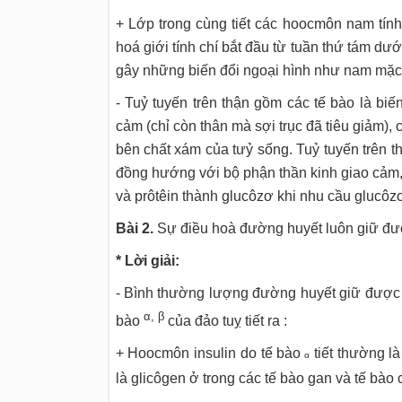
+ Lớp trong cùng tiết các hoocmôn nam tính 
hoá giới tính chí bắt đầu từ tuần thứ tám dư
gây những biến đổi ngoại hình như nam mặc d
- Tuỷ tuyến trên thận gồm các tế bào là bi
cảm (chỉ còn thân mà sợi trục đã tiêu giảm)
bên chất xám của tưỷ sống. Tuỷ tuyến trên th
đồng hướng với bộ phận thần kinh giao cảm, 
và prôtêin thành glucôzơ khi nhu cầu glucôz
Bài 2.
Sự điều hoà đường huyết luôn giữ đượ
* Lời giải:
- Bình thường lượng đường huyết giữ được ổ
α
, β
bào
của đảo tuỵ tiết ra :
+ Hoocmôn insulin do tế bào
tiết thường l
α
là glicôgen ở trong các tế bào gan và tế bào 