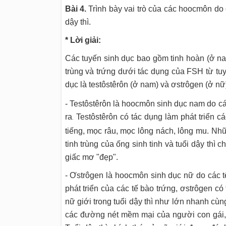
Bài 4.
Trình bày vai trò của các hoocmôn do cá
dậy thì.
* Lời giải:
Các tuyến sinh dục bao gồm tinh hoàn (ở na
trùng và trứng dưới tác dụng của FSH từ tuyế
dục là testôstêrôn (ở nam) và ơstrôgen (ở nữ
- Testôstêrôn là hoocmôn sinh dục nam do các
ra
Testôstêrôn có tác dụng làm phát triển cá
.
tiếng, mọc râu, mọc lông nách, lông mu. Nhữ
tinh trùng của ống sinh tinh và tuổi dậy thì
giấc mơ "đẹp".
- Ơstrôgen là hoocmôn sinh dục nữ do các t
phát triển của các tế bào trứng, ơstrôgen có
nữ giới trong tuổi dậy thì như lớn nhanh cùn
các đường nét mềm mại của người con gái, 