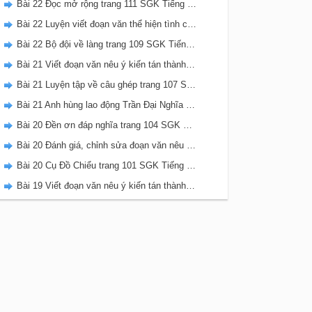
Bài 22 Đọc mở rộng trang 111 SGK Tiếng Việt 5 Kết nối tri thức tập 2
Bài 22 Luyện viết đoạn văn thể hiện tình cảm, cảm xúc về một sự việc trang 111 SGK Tiếng Việt 5 Kết nối tri thức tập 2
Bài 22 Bộ đội về làng trang 109 SGK Tiếng Việt 5 Kết nối tri thức tập 2
Bài 21 Viết đoạn văn nêu ý kiến tán thành một sự việc, hiện tượng (Bài viết số 2) trang 108 SGK Tiếng Việt 5 Kết nối tri thức tập 2
Bài 21 Luyện tập về câu ghép trang 107 SGK Tiếng Việt 5 Kết nối tri thức tập 2
Bài 21 Anh hùng lao động Trần Đại Nghĩa trang 106 SGK Tiếng Việt 5 Kết nối tri thức tập 2
Bài 20 Đền ơn đáp nghĩa trang 104 SGK Tiếng Việt 5 Kết nối tri thức tập 2
Bài 20 Đánh giá, chỉnh sửa đoạn văn nêu ý kiến tán thành một sự vật, hiện tượng trang 103 SGK Tiếng Việt 5 Kết nối tri thức tập 2
Bài 20 Cụ Đồ Chiểu trang 101 SGK Tiếng Việt 5 Kết nối tri thức tập 2
Bài 19 Viết đoạn văn nêu ý kiến tán thành một sự việc, hiện tượng (Bài viết số 1) trang 100 SGK Tiếng Việt 5 Kết nối tri thức tập 2