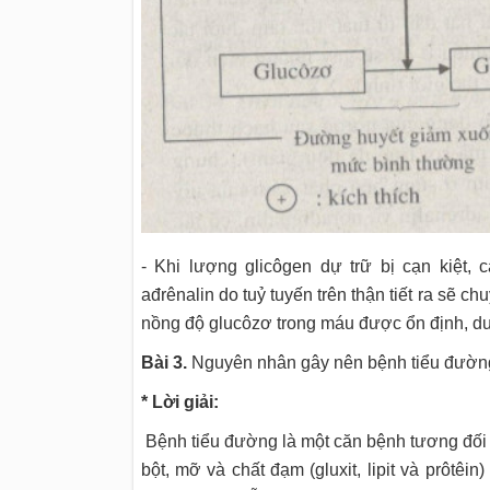
- Khi lượng glicôgen dự trữ bị cạn kiệt, 
ađrênalin do tuỷ tuyến trên thận tiết ra sẽ c
nồng độ glucôzơ trong máu được ổn định, duy
Bài 3.
Nguyên nhân gây nên bệnh tiểu đường 
* Lời giải:
Bệnh tiểu đường là một căn bệnh tương đối 
bột, mỡ và chất đạm (gluxit, lipit và prôtêin