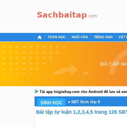
TOÁN HỌC
NGỮ VĂN
TIẾNG ANH
VẬT 
ĐÃ CẬP NH
Tải app loigiaihay.com cho Android để lưu và x
SBT Sinh lớp 8
SINH HỌC
Bài tập tự luận 1,2,3,4,5 trang 126 SB